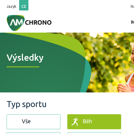
Jazyk
CZ
N
Výsledky
Typ sportu
Vše
Běh