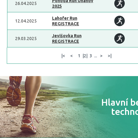
Pohoda Run Únanov
26.04.2025
2025
Lahofer Run
12.04.2025
REGISTRACE
Jevišovka Run
29.03.2025
REGISTRACE
|<
<
1
|2|
3
...
>
>|
Hlavní b
techn