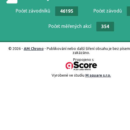
Počet závodníků
Počet závodů
46195
Počet měřených akcí
354
© 2026 -
AM Chrono
- Publikování nebo další šíření obsahu je bez píse
zakázáno.
Propojeno s
Vyrobené ve studiu
M square s.r.o.