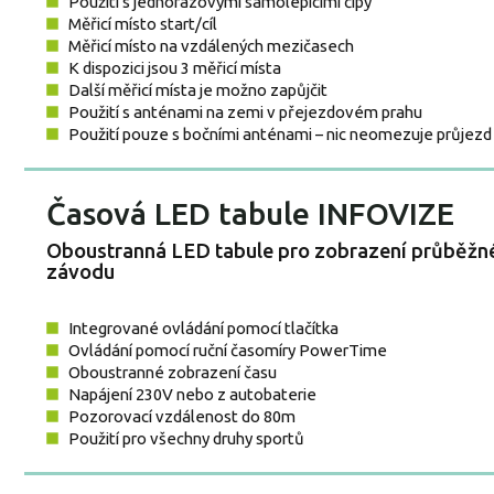
Použití s jednorázovými samolepícími čipy
Měřicí místo start/cíl
Měřicí místo na vzdálených mezičasech
K dispozici jsou 3 měřicí místa
Další měřicí místa je možno zapůjčit
Použití s anténami na zemi v přejezdovém prahu
Použití pouze s bočními anténami – nic neomezuje průjez
Časová LED tabule INFOVIZE
Oboustranná LED tabule pro zobrazení průběžn
závodu
Integrované ovládání pomocí tlačítka
Ovládání pomocí ruční časomíry PowerTime
Oboustranné zobrazení času
Napájení 230V nebo z autobaterie
Pozorovací vzdálenost do 80m
Použití pro všechny druhy sportů