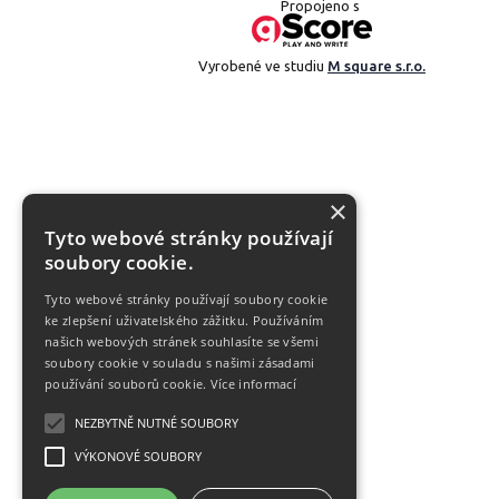
Propojeno s
Vyrobené ve studiu
M square s.r.o.
×
Tyto webové stránky používají
soubory cookie.
Tyto webové stránky používají soubory cookie
ke zlepšení uživatelského zážitku. Používáním
našich webových stránek souhlasíte se všemi
soubory cookie v souladu s našimi zásadami
používání souborů cookie.
Více informací
NEZBYTNĚ NUTNÉ SOUBORY
VÝKONOVÉ SOUBORY