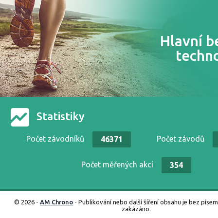
Hlavní b
techn
Statistiky
Počet závodníků
Počet závodů
46371
Počet měřených akcí
354
© 2026 -
AM Chrono
- Publikování nebo další šíření obsahu je bez píse
zakázáno.