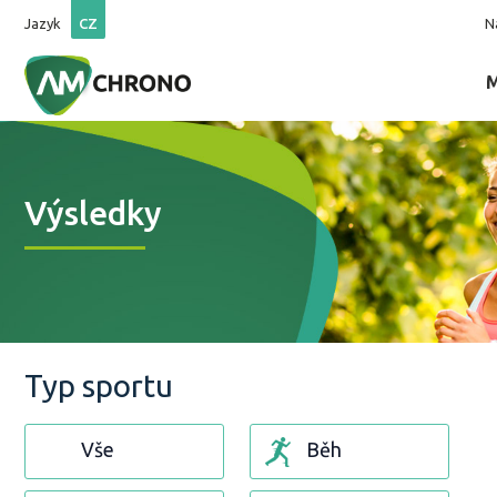
Jazyk
CZ
N
Výsledky
Typ sportu
Vše
Běh