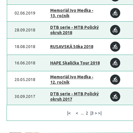
Memoriál Ivo Medka -
02.06.2019
13. ročník
DTB serie - MTB Polický
28.09.2018
okruh 2018
18.08.2018
RUSAVSKÁ 50ka 2018
16.06.2018
HAPE Skalička Tour 2018
Memoriál Ivo Medka -
20.05.2018
12. ročník
DTB serie - MTB Polický
30.09.2017
okruh 2017
|<
<
...
2
|3 > >|