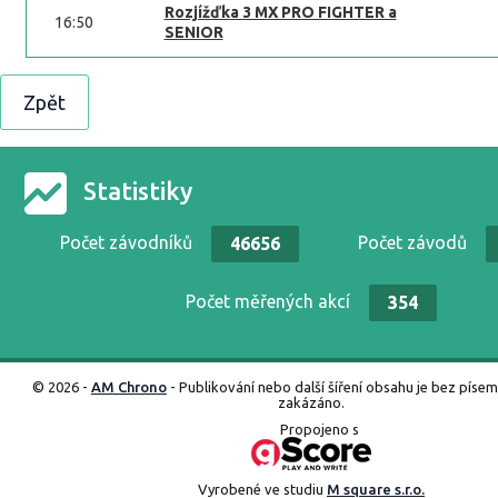
Rozjížďka 3 MX PRO FIGHTER a
16:50
SENIOR
Zpět
Statistiky
Počet závodníků
Počet závodů
46656
Počet měřených akcí
354
© 2026 -
AM Chrono
- Publikování nebo další šíření obsahu je bez píse
zakázáno.
Propojeno s
Vyrobené ve studiu
M square s.r.o.