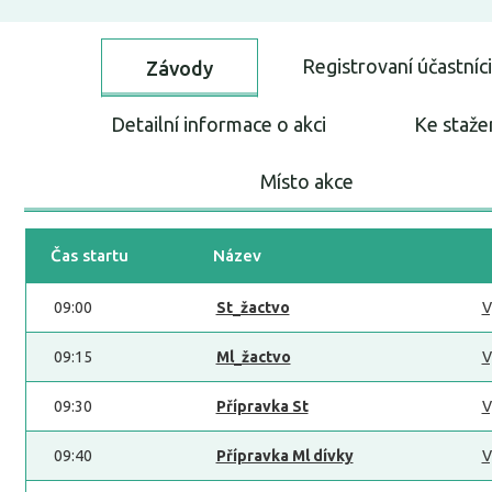
Registrovaní účastníci
Závody
Detailní informace o akci
Ke staže
Místo akce
Čas startu
Název
09:00
St_žactvo
V
09:15
Ml_žactvo
V
09:30
Přípravka St
V
09:40
Přípravka Ml dívky
V