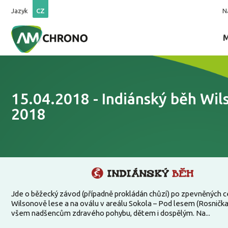
Jazyk
CZ
N
15.04.2018 - Indiánský běh Wil
2018
Jde o běžecký závod (případně prokládán chůzí) po zpevněných 
Wilsonově lese a na oválu v areálu Sokola – Pod lesem (Rosnička
všem nadšencům zdravého pohybu, dětem i dospělým. Na...