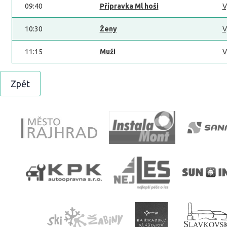
09:40
Přípravka Ml hoši
V
10:30
Ženy
V
11:15
Muži
V
Zpět