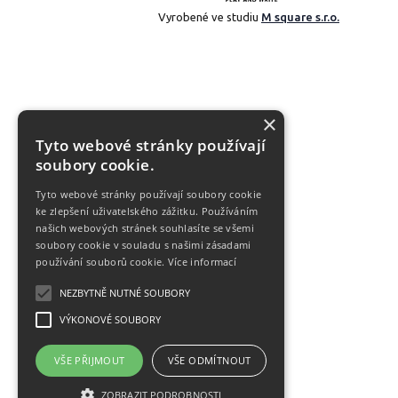
Vyrobené ve studiu
M square s.r.o.
×
Tyto webové stránky používají
soubory cookie.
Tyto webové stránky používají soubory cookie
ke zlepšení uživatelského zážitku. Používáním
našich webových stránek souhlasíte se všemi
soubory cookie v souladu s našimi zásadami
používání souborů cookie.
Více informací
NEZBYTNĚ NUTNÉ SOUBORY
VÝKONOVÉ SOUBORY
VŠE PŘIJMOUT
VŠE ODMÍTNOUT
ZOBRAZIT PODROBNOSTI