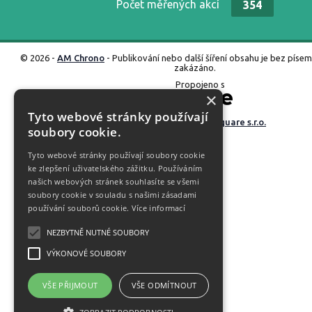
Počet měřených akcí
354
© 2026 -
AM Chrono
- Publikování nebo další šíření obsahu je bez píse
zakázáno.
Propojeno s
×
Tyto webové stránky používají
Vyrobené ve studiu
M square s.r.o.
soubory cookie.
Tyto webové stránky používají soubory cookie
ke zlepšení uživatelského zážitku. Používáním
našich webových stránek souhlasíte se všemi
soubory cookie v souladu s našimi zásadami
používání souborů cookie.
Více informací
NEZBYTNĚ NUTNÉ SOUBORY
VÝKONOVÉ SOUBORY
VŠE PŘIJMOUT
VŠE ODMÍTNOUT