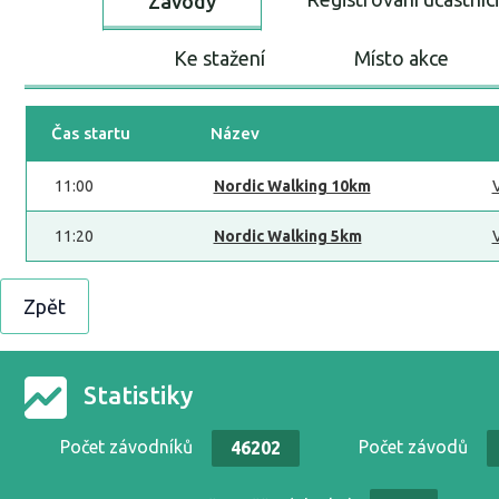
Závody
Ke stažení
Místo akce
Čas startu
Název
11:00
Nordic Walking 10km
11:20
Nordic Walking 5km
Zpět
Statistiky
Počet závodníků
Počet závodů
46202