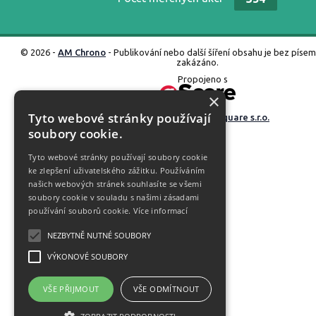
© 2026 -
AM Chrono
- Publikování nebo další šíření obsahu je bez píse
zakázáno.
Propojeno s
×
Tyto webové stránky používají
Vyrobené ve studiu
M square s.r.o.
soubory cookie.
Tyto webové stránky používají soubory cookie
ke zlepšení uživatelského zážitku. Používáním
našich webových stránek souhlasíte se všemi
soubory cookie v souladu s našimi zásadami
používání souborů cookie.
Více informací
NEZBYTNĚ NUTNÉ SOUBORY
VÝKONOVÉ SOUBORY
VŠE PŘIJMOUT
VŠE ODMÍTNOUT