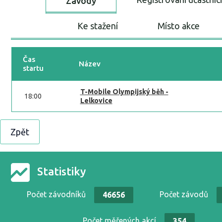
Závody
Ke stažení
Místo akce
Čas
Název
startu
T-Mobile Olympijský běh -
18:00
Lelkovice
Zpět
Statistiky
Počet závodníků
Počet závodů
46656
Počet měřených akcí
354