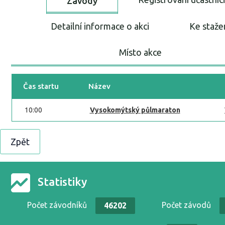
Závody
Detailní informace o akci
Ke staže
Místo akce
Čas startu
Název
10:00
Vysokomýtský půlmaraton
Zpět
Statistiky
Počet závodníků
Počet závodů
46202