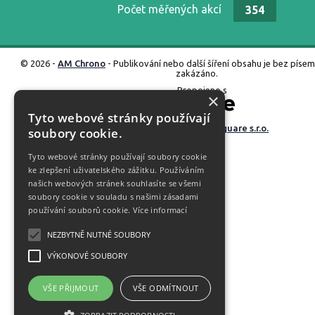
Počet měřených akcí
354
© 2026 -
AM Chrono
- Publikování nebo další šíření obsahu je bez píse
zakázáno.
Propojeno s
×
Tyto webové stránky používají
Vyrobené ve studiu
M square s.r.o.
soubory cookie.
Tyto webové stránky používají soubory cookie
ke zlepšení uživatelského zážitku. Používáním
našich webových stránek souhlasíte se všemi
soubory cookie v souladu s našimi zásadami
používání souborů cookie.
Více informací
NEZBYTNĚ NUTNÉ SOUBORY
VÝKONOVÉ SOUBORY
VŠE PŘIJMOUT
VŠE ODMÍTNOUT