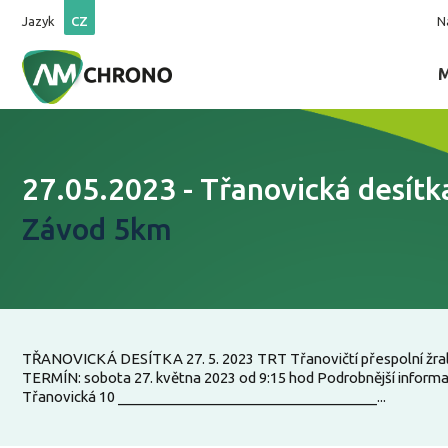
Jazyk
CZ
N
27.05.2023 - Třanovická desítk
Závod 5km
TŘANOVICKÁ DESÍTKA 27. 5. 2023 TRT Třanovičtí přespolní žralo
TERMÍN: sobota 27. května 2023 od 9:15 hod Podrobnější inform
Třanovická 10 _____________________________________...