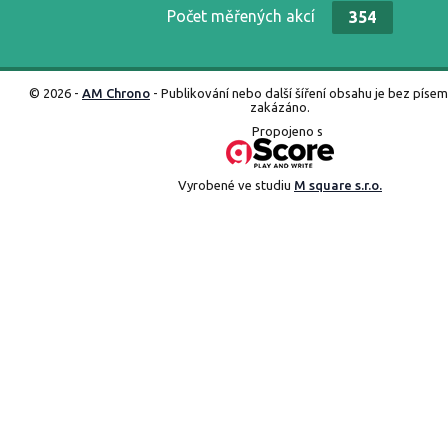
Počet měřených akcí
354
© 2026 -
AM Chrono
- Publikování nebo další šíření obsahu je bez píse
zakázáno.
Propojeno s
Vyrobené ve studiu
M square s.r.o.