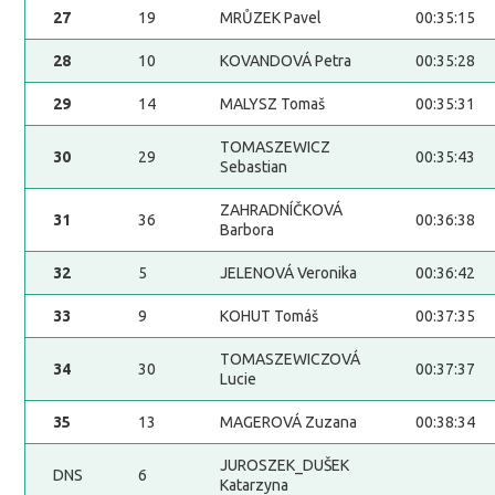
27
19
MRŮZEK Pavel
00:35:15
28
10
KOVANDOVÁ Petra
00:35:28
29
14
MALYSZ Tomaš
00:35:31
TOMASZEWICZ
30
29
00:35:43
Sebastian
ZAHRADNÍČKOVÁ
31
36
00:36:38
Barbora
32
5
JELENOVÁ Veronika
00:36:42
33
9
KOHUT Tomáš
00:37:35
TOMASZEWICZOVÁ
34
30
00:37:37
Lucie
35
13
MAGEROVÁ Zuzana
00:38:34
JUROSZEK_DUŠEK
DNS
6
Katarzyna