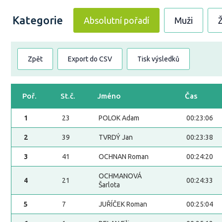
Kategorie
Absolutní pořadí
Muži
Zpět
Export do CSV
Tisk výsledků
Poř.
St.č.
Jméno
Čas
1
23
POLOK Adam
00:23:06
2
39
TVRDÝ Jan
00:23:38
3
41
OCHNAN Roman
00:24:20
OCHMANOVÁ
4
21
00:24:33
Šarlota
5
7
JUŘÍČEK Roman
00:25:04