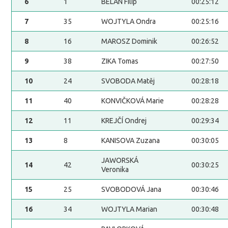
6
1
BELAN Filip
00:25:12
7
35
WOJTYLA Ondra
00:25:16
8
16
MAROSZ Dominik
00:26:52
9
38
ZIKA Tomas
00:27:50
10
24
SVOBODA Matěj
00:28:18
11
40
KONVIČKOVÁ Marie
00:28:28
12
11
KREJČÍ Ondrej
00:29:34
13
8
KANISOVA Zuzana
00:30:05
JAWORSKÁ
14
42
00:30:25
Veronika
15
25
SVOBODOVÁ Jana
00:30:46
16
34
WOJTYLA Marian
00:30:48