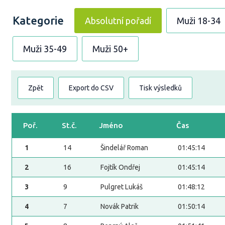
Kategorie
Absolutní pořadí
Muži 18-34
Muži 35-49
Muži 50+
Zpět
Export do CSV
Tisk výsledků
Poř.
St.č.
Jméno
Čas
1
14
Šindelář Roman
01:45:14
2
16
Fojtík Ondřej
01:45:14
3
9
Pulgret Lukáš
01:48:12
4
7
Novák Patrik
01:50:14