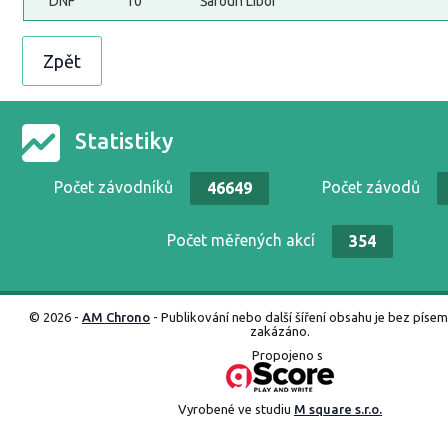
DNF
10
Šaroun Libor
Zpět
Statistiky
Počet závodníků
Počet závodů
46649
Počet měřených akcí
354
© 2026 -
AM Chrono
- Publikování nebo další šíření obsahu je bez píse
zakázáno.
Propojeno s
Vyrobené ve studiu
M square s.r.o.