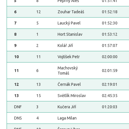
5
8
Peprný Aleš
01:51:41
6
12
Zouhar Tadeáš
01:52:18
7
5
Laucký Pavel
01:52:30
8
1
Hort Stanislav
01:53:12
9
2
Kolář Jiří
01:57:07
10
11
Vojtíšek Petr
02:00:00
Machovský
11
6
02:01:59
Tomáš
12
13
Černák Pavel
02:19:01
13
15
Světlík Miroslav
02:45:35
DNF
3
Kučera Jiří
01:20:03
DNS
4
Laga Milan