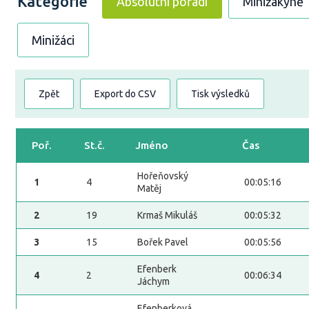
Kategorie
Absolutní pořadí
Minižákyně
Minižáci
Zpět
Export do CSV
Tisk výsledků
Poř.
St.č.
Jméno
Čas
Hořeňovský
1
4
00:05:16
Matěj
2
19
Krmaš Mikuláš
00:05:32
3
15
Bořek Pavel
00:05:56
Efenberk
4
2
00:06:34
Jáchym
Efenberková