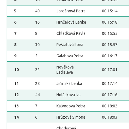
5
40
Jordánová Petra
00:15:14
6
16
Hrnčářová Lenka
00:15:18
7
8
Chládková Pavla
00:15:55
8
30
Peštálová Ilona
00:15:57
9
5
Galabová Petra
00:16:17
Nováková
10
22
00:17:01
Ladislava
11
28
Jičínská Lenka
00:17:14
12
44
Holásková Iva
00:17:16
13
7
Kalvodová Petra
00:18:02
14
6
Hrůzová Simona
00:18:03
Chodurová