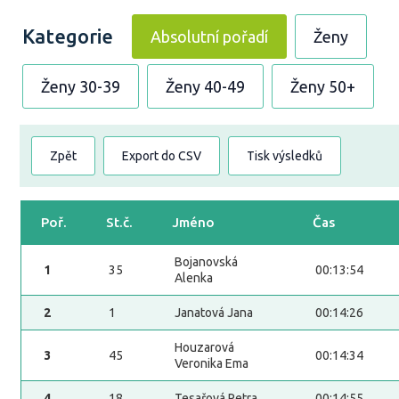
Kategorie
Absolutní pořadí
Ženy
Ženy 30-39
Ženy 40-49
Ženy 50+
Zpět
Export do CSV
Tisk výsledků
Poř.
St.č.
Jméno
Čas
Bojanovská
1
35
00:13:54
Alenka
2
1
Janatová Jana
00:14:26
Houzarová
3
45
00:14:34
Veronika Ema
4
18
Tesařová Petra
00:14:55