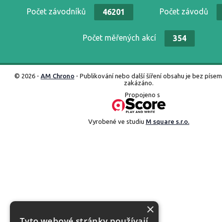
Počet závodníků
Počet závodů
46201
Počet měřených akcí
354
© 2026 -
AM Chrono
- Publikování nebo další šíření obsahu je bez píse
zakázáno.
Propojeno s
Vyrobené ve studiu
M square s.r.o.
×
Tyto webové stránky používají