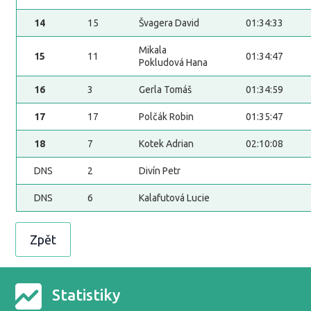
14
15
Švagera David
01:34:33
Mikala
15
11
01:34:47
Pokludová Hana
16
3
Gerla Tomáš
01:34:59
17
17
Polčák Robin
01:35:47
18
7
Kotek Adrian
02:10:08
DNS
2
Divín Petr
DNS
6
Kalafutová Lucie
Zpět
Statistiky