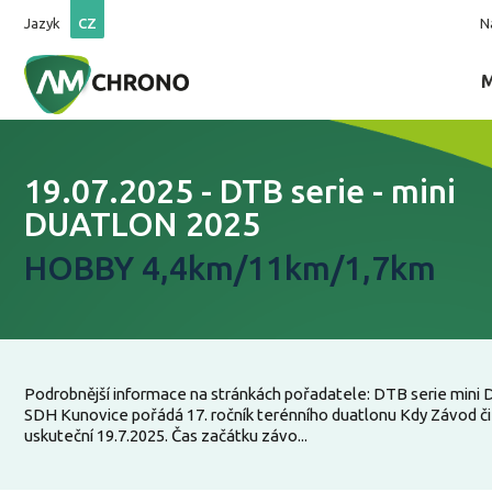
Jazyk
CZ
N
19.07.2025 - DTB serie - mini
DUATLON 2025
HOBBY 4,4km/11km/1,7km
Podrobnější informace na stránkách pořadatele: DTB serie mini 
SDH Kunovice pořádá 17. ročník terénního duatlonu Kdy Závod č
uskuteční 19.7.2025. Čas začátku závo...