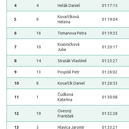
4
4
Helák Daniel
01:17:15
Kovařčíková
5
9
01:19:04
Helena
6
16
Tomanova Petra
01:19:35
Kvasničková
7
10
01:20:17
Julie
8
14
Strašák Vlastimil
01:23:27
9
13
Pospíšil Petr
01:26:02
10
8
Kovařčík Daniel
01:26:53
Čudková
11
1
01:30:08
Kateřina
Ovesný
12
19
01:32:28
František
13
5
Hlavica Jaromír
01:33:21