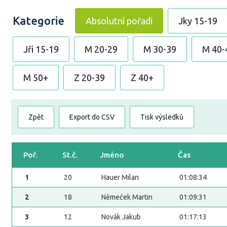
Kategorie
Absolutní pořadí
Jky 15-19
Jři 15-19
M 20-29
M 30-39
M 40-
M 50+
Z 20-39
Z 40+
Zpět
Export do CSV
Tisk výsledků
Poř.
St.č.
Jméno
Čas
1
20
Hauer Milan
01:08:34
2
18
Němeček Martin
01:09:31
3
12
Novák Jakub
01:17:13