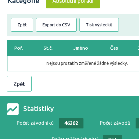
Kategorie
Absolutní pořadí
Zpět
Export do CSV
Tisk výsledků
Poř.
St.č.
Jméno
Čas
Nejsou prozatím změřené žádné výsledky.
Zpět
Statistiky
Počet závodníků
Počet závodů
46202