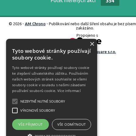
Počet měřených akcí
354
© 2026 -
AM Chrono
- Publikování nebo další šíření obsahu je bez píse
zakázáno.
Propojeno s
×
Tyto webové stránky používají
Vyrobené ve studiu
M square s.r.o.
soubory cookie.
Tyto webové stránky používají soubory cookie
ke zlepšení uživatelského zážitku. Používáním
našich webových stránek souhlasíte se všemi
soubory cookie v souladu s našimi zásadami
používání souborů cookie.
Více informací
NEZBYTNĚ NUTNÉ SOUBORY
VÝKONOVÉ SOUBORY
VŠE PŘIJMOUT
VŠE ODMÍTNOUT