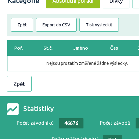
Kategorie
Absolutní pořadí
Dívky
Zpět
Export do CSV
Tisk výsledků
Poř.
St.č.
Jméno
Čas
Nejsou prozatím změřené žádné výsledky.
Zpět
Statistiky
Počet závodníků
Počet závodů
46676