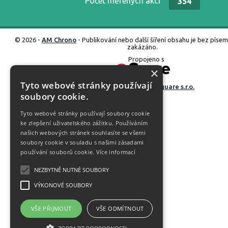
Počet měřených akcí
354
© 2026 -
AM Chrono
- Publikování nebo další šíření obsahu je bez píse
zakázáno.
Propojeno s
×
Tyto webové stránky používají
Vyrobené ve studiu
M square s.r.o.
soubory cookie.
Tyto webové stránky používají soubory cookie
ke zlepšení uživatelského zážitku. Používáním
našich webových stránek souhlasíte se všemi
soubory cookie v souladu s našimi zásadami
používání souborů cookie.
Více informací
NEZBYTNĚ NUTNÉ SOUBORY
VÝKONOVÉ SOUBORY
VŠE PŘIJMOUT
VŠE ODMÍTNOUT