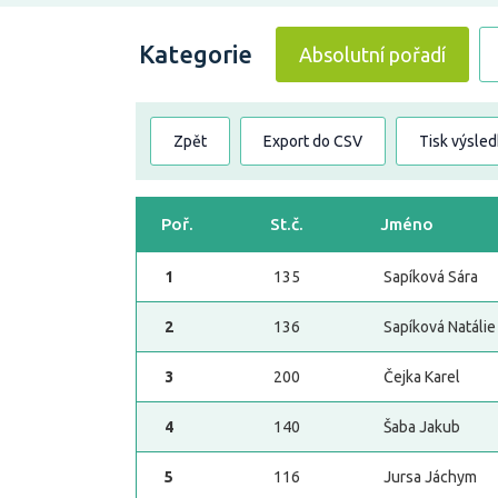
Kategorie
Absolutní pořadí
Zpět
Export do CSV
Tisk výsle
Poř.
St.č.
Jméno
1
135
Sapíková Sára
2
136
Sapíková Natálie
3
200
Čejka Karel
4
140
Šaba Jakub
5
116
Jursa Jáchym