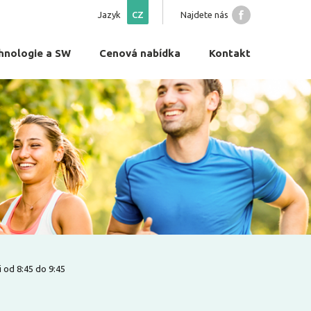
Jazyk
CZ
Najdete nás
hnologie a SW
Cenová nabídka
Kontakt
 od 8:45 do 9:45