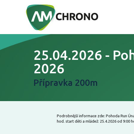
25.04.2026 - P
2026
Přípravka 200m
Podrobnější informace zde: Pohoda Run Únan
hod. start děti a mládež: 25.4.2026 od 9:00 ho