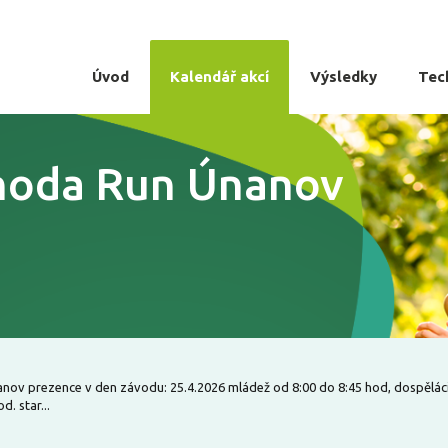
Úvod
Kalendář akcí
Výsledky
Tec
ohoda Run Únanov
ov prezence v den závodu: 25.4.2026 mládež od 8:00 do 8:45 hod, dospěláci
d. star...