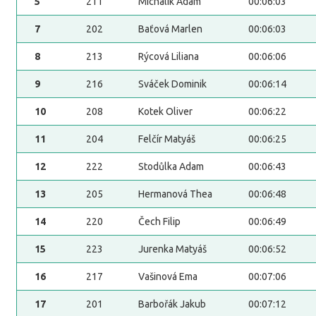
5
211
Michalík Adam
00:06:03
7
202
Baťová Marlen
00:06:03
8
213
Rýcová Liliana
00:06:06
9
216
Sváček Dominik
00:06:14
10
208
Kotek Oliver
00:06:22
11
204
Felčír Matyáš
00:06:25
12
222
Stodůlka Adam
00:06:43
13
205
Hermanová Thea
00:06:48
14
220
Čech Filip
00:06:49
15
223
Jurenka Matyáš
00:06:52
16
217
Vašinová Ema
00:07:06
17
201
Barbořák Jakub
00:07:12