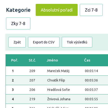
Kategorie
Absolutní pořadí
Zci 7-8
Zky 7-8
Zpět
Export do CSV
Tisk výsledků
Poř.
St.č.
Jméno
Čas
1
209
Mareček Matěj
00:05:14
2
207
Chvatík Filip
00:05:36
3
206
Hradilová Sofie
00:05:37
4
219
Žnivová Johana
00:05:55