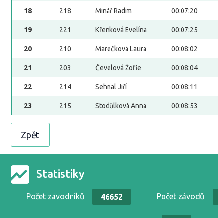
18
218
Minář Radim
00:07:20
19
221
Křenková Evelína
00:07:25
20
210
Marečková Laura
00:08:02
21
203
Čevelová Žofie
00:08:04
22
214
Sehnal Jiří
00:08:11
23
215
Stodůlková Anna
00:08:53
Zpět
Statistiky
Počet závodníků
Počet závodů
46652