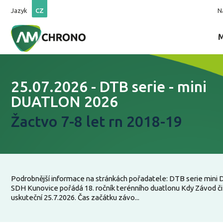
Jazyk
CZ
N
25.07.2026 - DTB serie - mini
DUATLON 2026
Žactvo 7-8 let rn 2018-19
Podrobnější informace na stránkách pořadatele: DTB serie mini 
SDH Kunovice pořádá 18. ročník terénního duatlonu Kdy Závod č
uskuteční 25.7.2026. Čas začátku závo...