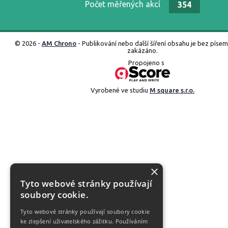
Počet měřených akcí
354
© 2026 -
AM Chrono
- Publikování nebo další šíření obsahu je bez píse
zakázáno.
Propojeno s
Vyrobené ve studiu
M square s.r.o.
×
Tyto webové stránky používají
soubory cookie.
Tyto webové stránky používají soubory cookie
ke zlepšení uživatelského zážitku. Používáním