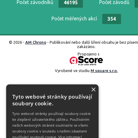
Počet závodníků
Počet závodů
46195
Počet měřených akcí
354
© 2026 -
AM Chrono
- Publikování nebo další šíření obsahu je bez píse
zakázáno.
Propojeno s
Vyrobené ve studiu
M square s.r.o.
×
Tyto webové stránky používají
soubory cookie.
Tyto webové stránky používají soubory cookie
ke zlepšení uživatelského zážitku. Používáním
našich webových stránek souhlasíte se všemi
soubory cookie v souladu s našimi zásadami
používání souborů cookie.
Více informací