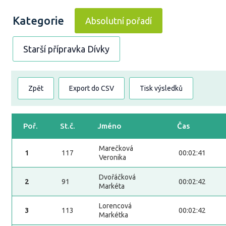
Kategorie
Absolutní pořadí
Starší přípravka Dívky
Zpět
Export do CSV
Tisk výsledků
Poř.
St.č.
Jméno
Čas
Marečková
1
117
00:02:41
Veronika
Dvořáčková
2
91
00:02:42
Markéta
Lorencová
3
113
00:02:42
Markétka