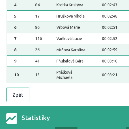
4
84
Krotká Kristýna
00:02:43
5
17
Hrušková Nikola
00:02:48
6
86
Vrbová Marie
00:02:51
7
116
Vaňková Lucie
00:02:52
8
26
Mrňová Karolína
00:02:59
9
41
Fňukalová Bára
00:03:10
Prášková
10
13
00:03:21
Michaela
Zpět
Statistiky