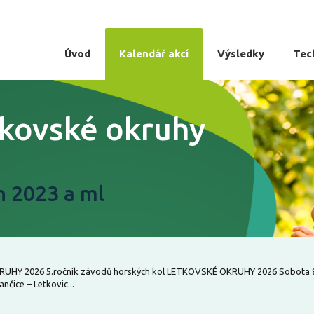
Úvod
Kalendář akcí
Výsledky
Tec
tkovské okruhy
n 2023 a ml
RUHY 2026 5.ročník závodů horských kol LETKOVSKÉ OKRUHY 2026 Sobota 8.
čice – Letkovic...