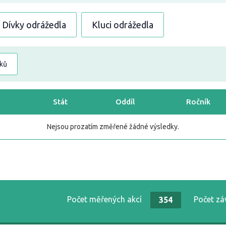
Dívky odrážedla
Kluci odrážedla
dků
Stát
Oddíl
Ročník
Nejsou prozatím změřené žádné výsledky.
Počet měřených akcí
Počet z
354