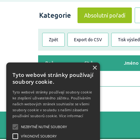
Kategorie
Absolutní pořadí
Zpět
Export do CSV
Tisk výsle
Poř.
St.č.
Jméno
×
Tyto webové stránky používají
soubory cookie.
Tyto webové stránky používají soubory cookie
ke zlepšení uživatelského zážitku. Používáním
Zpět
našich webových stránek souhlasíte se všemi
soubory cookie v souladu s našimi zásadami
používání souborů cookie.
Více informací
Statistiky
NEZBYTNĚ NUTNÉ SOUBORY
VÝKONOVÉ SOUBORY