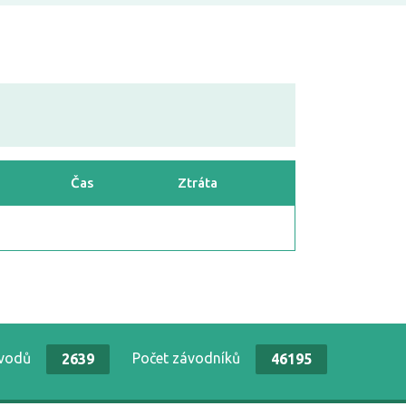
Čas
Ztráta
ávodů
Počet závodníků
2639
46195