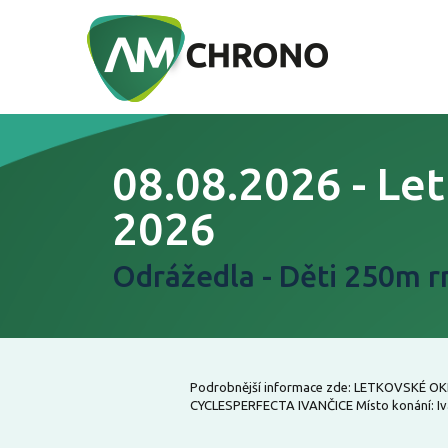
08.08.2026 - Le
2026
Odrážedla - Děti 250m r
Podrobnější informace zde: LETKOVSKÉ OK
CYCLESPERFECTA IVANČICE Místo konání: Ivan