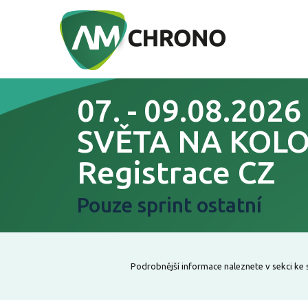
07. - 09.08.202
SVĚTA NA KOLO
Registrace CZ
Pouze sprint ostatní
Podrobnější informace naleznete v sekci ke st