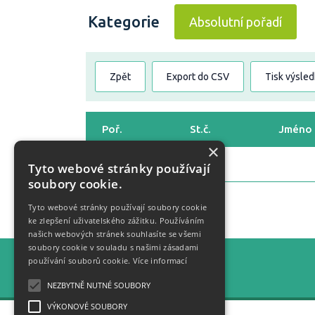
Kategorie
Absolutní pořadí
Zpět
Export do CSV
Tisk výsle
Poř.
St.č.
Jméno
×
Tyto webové stránky používají
soubory cookie.
Tyto webové stránky používají soubory cookie
Zpět
ke zlepšení uživatelského zážitku. Používáním
našich webových stránek souhlasíte se všemi
soubory cookie v souladu s našimi zásadami
používání souborů cookie.
Více informací
Statistiky
NEZBYTNĚ NUTNÉ SOUBORY
VÝKONOVÉ SOUBORY