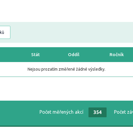
dků
Stát
Oddíl
Ročník
Nejsou prozatím změřené žádné výsledky.
Počet měřených akcí
Počet z
354