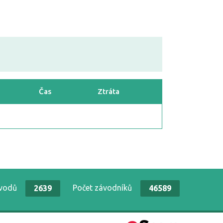
Čas
Ztráta
ávodů
Počet závodníků
2639
46589