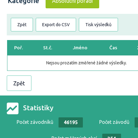
Kategorie
Absolutní pořadí
Zpět
Export do CSV
Tisk výsledků
Poř.
St.č.
Jméno
Čas
Nejsou prozatím změřené žádné výsledky.
Zpět
Statistiky
Počet závodníků
Počet závodů
46195