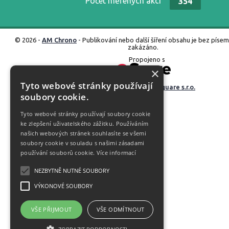
Počet měřených akcí
354
© 2026 -
AM Chrono
- Publikování nebo další šíření obsahu je bez píse
zakázáno.
Propojeno s
×
Tyto webové stránky používají
Vyrobené ve studiu
M square s.r.o.
soubory cookie.
Tyto webové stránky používají soubory cookie
ke zlepšení uživatelského zážitku. Používáním
našich webových stránek souhlasíte se všemi
soubory cookie v souladu s našimi zásadami
používání souborů cookie.
Více informací
NEZBYTNĚ NUTNÉ SOUBORY
VÝKONOVÉ SOUBORY
VŠE PŘIJMOUT
VŠE ODMÍTNOUT