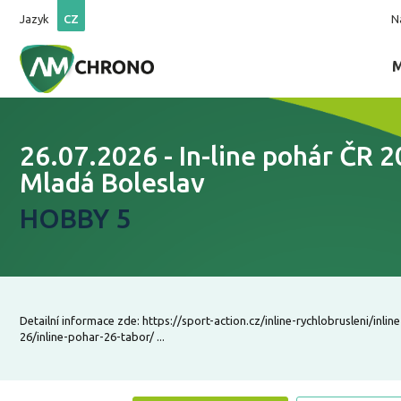
Jazyk
CZ
N
26.07.2026 - In-line pohár ČR 2
Mladá Boleslav
HOBBY 5
Detailní informace zde: https://sport-action.cz/inline-rychlobrusleni/inlin
26/inline-pohar-26-tabor/ ...