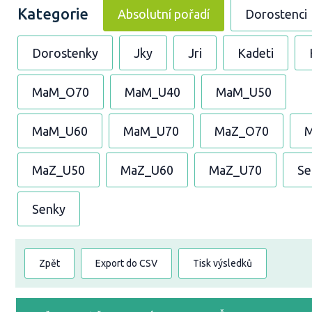
Kategorie
Absolutní pořadí
Dorostenci
Dorostenky
Jky
Jri
Kadeti
MaM_O70
MaM_U40
MaM_U50
MaM_U60
MaM_U70
MaZ_O70
MaZ_U50
MaZ_U60
MaZ_U70
Se
Senky
Zpět
Export do CSV
Tisk výsledků