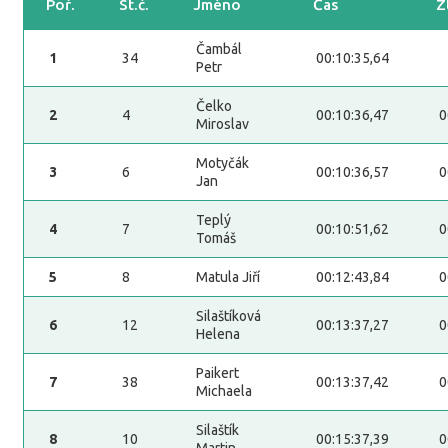
Poř.
St.č.
Jméno
Čas
Z
Čambál
1
34
00:10:35,64
Petr
Čelko
2
4
00:10:36,47
0
Miroslav
Motyčák
3
6
00:10:36,57
0
Jan
Teplý
4
7
00:10:51,62
0
Tomáš
5
8
Matula Jiří
00:12:43,84
0
Silaštíková
6
12
00:13:37,27
0
Helena
Paikert
7
38
00:13:37,42
0
Michaela
Silaštík
8
10
00:15:37,39
0