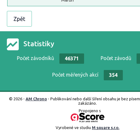
Martin
Zpět
Statistiky
Počet závodníků
Počet závodů
46371
Počet měřených akcí
354
© 2026 -
AM Chrono
- Publikování nebo další šíření obsahu je bez píse
zakázáno.
Propojeno s
Vyrobené ve studiu
M square s.r.o.