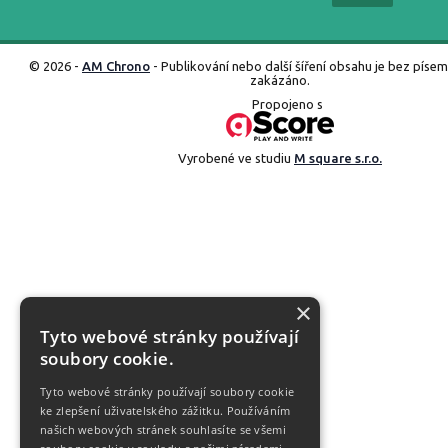
© 2026 -
AM Chrono
- Publikování nebo další šíření obsahu je bez píse
zakázáno.
Propojeno s
Vyrobené ve studiu
M square s.r.o.
×
Tyto webové stránky používají
soubory cookie.
Tyto webové stránky používají soubory cookie
ke zlepšení uživatelského zážitku. Používáním
našich webových stránek souhlasíte se všemi