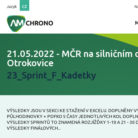
Jazyk
CZ
N
21.05.2022 - MČR na silničním
Otrokovice
23_Sprint_F_Kadetky
VÝSLEDKY JSOU V SEKCI KE STAŽENÍ V EXCELU. DOPLNĚNY 
PŮLHODINOVKY + PDFKO S ČASY JEDNOTLIVÝCH KOL DOPL
VÝSLEDKY SPRINTŮ TO ZNAMENÁ ROZJÍŽĎKY 1-10 A 21 - 30
VÝSLEDKY FINÁLOVÝCH...