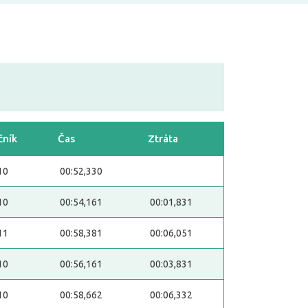
čník
Čas
Ztráta
10
00:52,330
10
00:54,161
00:01,831
11
00:58,381
00:06,051
10
00:56,161
00:03,831
10
00:58,662
00:06,332