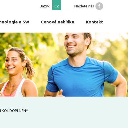
Jazyk
CZ
Najdete nás
hnologie a SW
Cenová nabídka
Kontakt
H KOL DOPLNĚNY