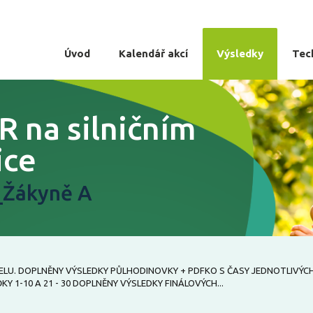
Úvod
Kalendář akcí
Výsledky
Tec
R na silničním
ice
_Žákyně A
XCELU. DOPLNĚNY VÝSLEDKY PŮLHODINOVKY + PDFKO S ČASY JEDNOTLIVÝC
 1-10 A 21 - 30 DOPLNĚNY VÝSLEDKY FINÁLOVÝCH...