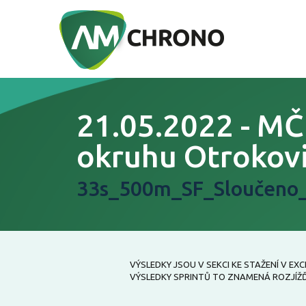
21.05.2022 - MČ
okruhu Otrokov
33s_500m_SF_Sloučeno
VÝSLEDKY JSOU V SEKCI KE STAŽENÍ V E
VÝSLEDKY SPRINTŮ TO ZNAMENÁ ROZJÍŽĎKY