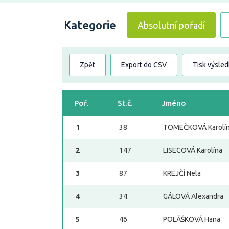
Kategorie
Absolutní pořadí
Zpět
Export do CSV
Tisk výsle
Poř.
St.č.
Jméno
1
38
TOMEČKOVÁ Karolí
2
147
LISECOVÁ Karolína
3
87
KREJČÍ Nela
4
34
GÁLOVÁ Alexandra
5
46
POLÁŠKOVÁ Hana