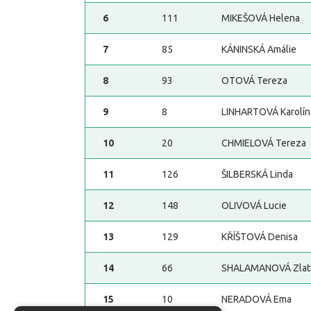
6
111
MIKEŠOVÁ Helena
7
85
KÁNINSKÁ Amálie
8
93
OTOVÁ Tereza
9
8
LINHARTOVÁ Karolín
10
20
CHMIELOVÁ Tereza
11
126
ŠILBERSKÁ Linda
12
148
OLIVOVÁ Lucie
13
129
KŘÍŠTOVÁ Denisa
14
66
SHALAMANOVÁ Zlat
15
10
NERADOVÁ Ema