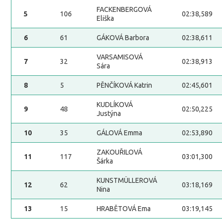
FACKENBERGOVÁ
5
106
02:38,589
Eliška
6
61
GÁKOVÁ Barbora
02:38,611
VARSAMISOVÁ
7
32
02:38,913
Sára
8
5
PĚNČÍKOVÁ Katrin
02:45,601
KUDLÍKOVÁ
9
48
02:50,225
Justýna
10
35
GÁLOVÁ Emma
02:53,890
ZAKOUŘILOVÁ
11
117
03:01,300
Šárka
KUNSTMÜLLEROVÁ
12
62
03:18,169
Nina
13
15
HRABĚTOVÁ Ema
03:19,145