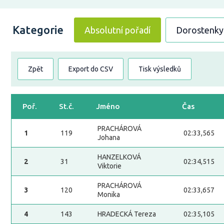
Kategorie
Absolutní pořadí
Dorostenky
Zpět
Export do CSV
Tisk výsledků
Poř.
St.č.
Jméno
Čas
PRACHÁROVÁ
1
119
02:33,565
Johana
HANZELKOVÁ
2
31
02:34,515
Viktorie
PRACHÁROVÁ
3
120
02:33,657
Monika
4
143
HRADECKÁ Tereza
02:35,105