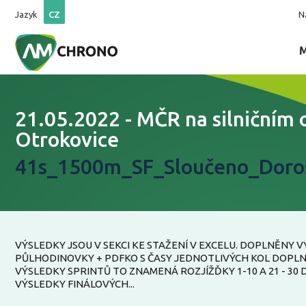
Jazyk
CZ
N
21.05.2022 - MČR na silničním
Otrokovice
41s_1500m_SF_Sloučeno_Doro
VÝSLEDKY JSOU V SEKCI KE STAŽENÍ V EXCELU. DOPLNĚNY 
PŮLHODINOVKY + PDFKO S ČASY JEDNOTLIVÝCH KOL DOPL
VÝSLEDKY SPRINTŮ TO ZNAMENÁ ROZJÍŽĎKY 1-10 A 21 - 30
VÝSLEDKY FINÁLOVÝCH...