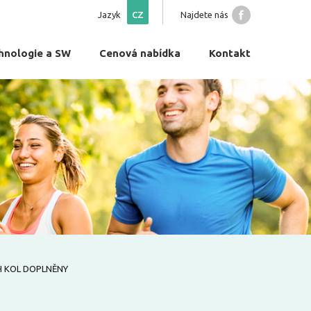
Jazyk
CZ
Najdete nás
hnologie a SW
Cenová nabídka
Kontakt
H KOL DOPLNĚNY