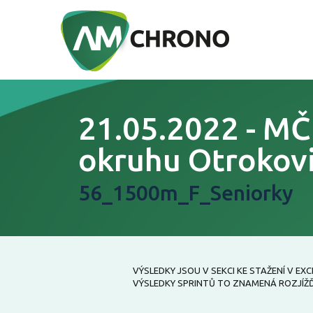
21.05.2022 - MČ
okruhu Otrokov
56_1500m_F_Seniorky
VÝSLEDKY JSOU V SEKCI KE STAŽENÍ V E
VÝSLEDKY SPRINTŮ TO ZNAMENÁ ROZJÍŽĎKY