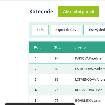
Kategorie
Absolutní pořadí
Zpět
Export do CSV
Tisk výsle
Poř.
St.č.
Jméno
1
84
KAINOVÁ Kateřina
2
82
FAJKUSOVÁ Markét
3
88
LOKVENCOVÁ Andr
4
26
KORVASOVÁ Lucie
5
79
BOHUMSKÁ Jana