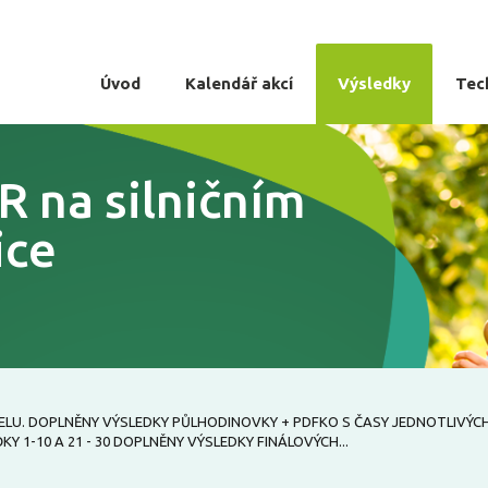
Úvod
Kalendář akcí
Výsledky
Tec
R na silničním
ice
XCELU. DOPLNĚNY VÝSLEDKY PŮLHODINOVKY + PDFKO S ČASY JEDNOTLIVÝC
 1-10 A 21 - 30 DOPLNĚNY VÝSLEDKY FINÁLOVÝCH...