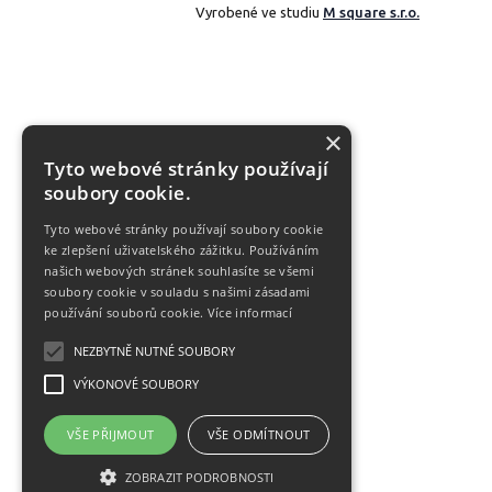
Vyrobené ve studiu
M square s.r.o.
×
Tyto webové stránky používají
soubory cookie.
Tyto webové stránky používají soubory cookie
ke zlepšení uživatelského zážitku. Používáním
našich webových stránek souhlasíte se všemi
soubory cookie v souladu s našimi zásadami
používání souborů cookie.
Více informací
NEZBYTNĚ NUTNÉ SOUBORY
VÝKONOVÉ SOUBORY
VŠE PŘIJMOUT
VŠE ODMÍTNOUT
ZOBRAZIT PODROBNOSTI