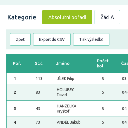
Kategorie
Absolutní pořadí
Žáci A
Zpět
Export do CSV
Tisk výsledků
Počet
Poř.
St.č.
Jméno
Ča
kol
1
113
JÍLEK Filip
5
03
HOLUBEC
2
83
5
04
David
HANZELKA
3
43
5
04
Kryštof
4
73
ANDĚL Jakub
5
04