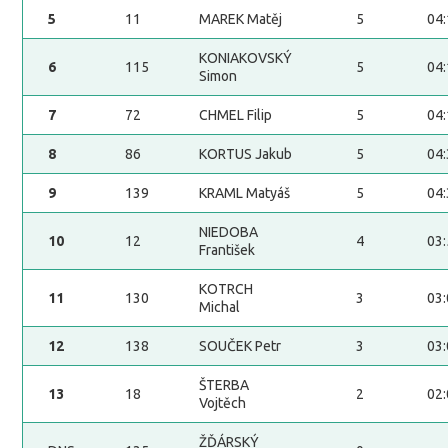
5
11
MAREK Matěj
5
04
KONIAKOVSKÝ
6
115
5
04
Simon
7
72
CHMEL Filip
5
04
8
86
KORTUS Jakub
5
04
9
139
KRAML Matyáš
5
04
NIEDOBA
10
12
4
03
František
KOTRCH
11
130
3
03
Michal
12
138
SOUČEK Petr
3
03
ŠTERBA
13
18
2
02
Vojtěch
ŽĎÁRSKÝ