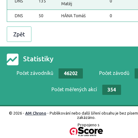
DNS
135
0
Matěj
DNS
50
HÁNA Tomáš
0
Zpět
Statistiky
Počet závodníků
Počet závodů
46202
Počet měřených akcí
354
© 2026 -
AM Chrono
- Publikování nebo další šíření obsahu je bez píse
zakázáno.
Propojeno s