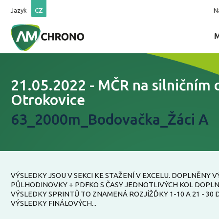
Jazyk
CZ
N
21.05.2022 - MČR na silničním
Otrokovice
63_2000m_Bodovačka_Žáci A
VÝSLEDKY JSOU V SEKCI KE STAŽENÍ V EXCELU. DOPLNĚNY 
PŮLHODINOVKY + PDFKO S ČASY JEDNOTLIVÝCH KOL DOPL
VÝSLEDKY SPRINTŮ TO ZNAMENÁ ROZJÍŽĎKY 1-10 A 21 - 30
VÝSLEDKY FINÁLOVÝCH...