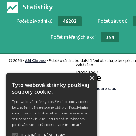
Statistiky
Počet závodníků
Počet závodů
46202
Počet měřených akcí
354
© 2026 -
AM Chrono
- Publikování nebo další šíření obsahu je bez píse
zakázáno.
Propojeno s
×
Tyto webové stránky používají
Vyrobené ve studiu
M square s.r.o.
soubory cookie.
Tyto webové stránky používají soubory cookie
ke zlepšení uživatelského zážitku. Používáním
našich webových stránek souhlasíte se všemi
soubory cookie v souladu s našimi zásadami
používání souborů cookie.
Více informací
NEZBYTNĚ NUTNÉ SOUBORY