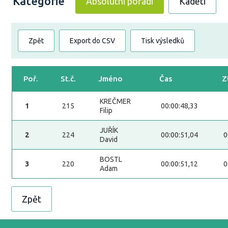
Kategorie
Absolutní pořadí
Kadeti
Zpět
Export do CSV
Tisk výsledků
Poř.
St.č.
Jméno
Čas
Z
KREČMER
1
215
00:00:48,33
Filip
JUŘÍK
2
224
00:00:51,04
0
David
BOSTL
3
220
00:00:51,12
0
Adam
Zpět