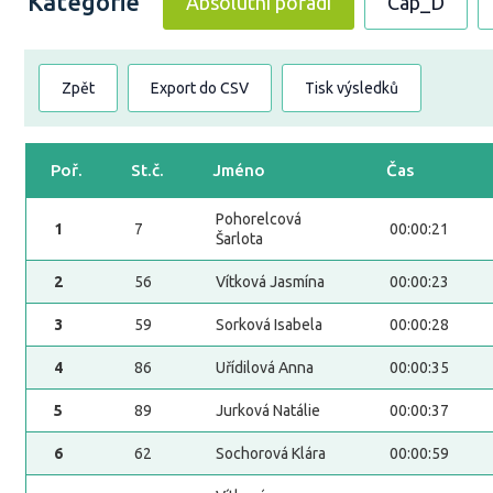
Kategorie
Absolutní pořadí
Cap_D
Zpět
Export do CSV
Tisk výsledků
Poř.
St.č.
Jméno
Čas
Pohorelcová
1
7
00:00:21
Šarlota
2
56
Vítková Jasmína
00:00:23
3
59
Sorková Isabela
00:00:28
4
86
Uřídilová Anna
00:00:35
5
89
Jurková Natálie
00:00:37
6
62
Sochorová Klára
00:00:59