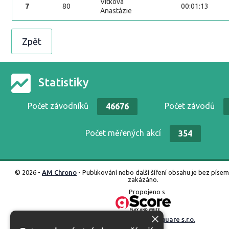
Vítková
7
80
00:01:13
Anastázie
Zpět
Statistiky
Počet závodníků
Počet závodů
46676
Počet měřených akcí
354
© 2026 -
AM Chrono
- Publikování nebo další šíření obsahu je bez píse
zakázáno.
Propojeno s
×
Vyrobené ve studiu
M square s.r.o.