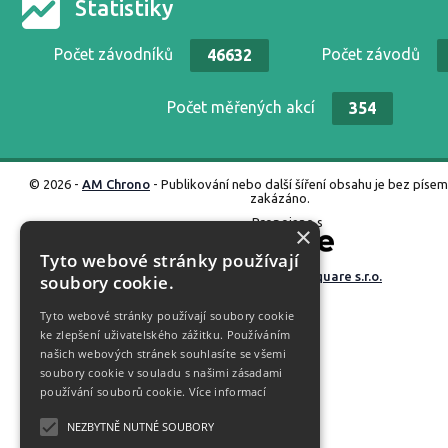
Statistiky
Počet závodníků
Počet závodů
46632
Počet měřených akcí
354
© 2026 -
AM Chrono
- Publikování nebo další šíření obsahu je bez píse
zakázáno.
Propojeno s
×
Tyto webové stránky používají
Vyrobené ve studiu
M square s.r.o.
soubory cookie.
Tyto webové stránky používají soubory cookie
ke zlepšení uživatelského zážitku. Používáním
našich webových stránek souhlasíte se všemi
soubory cookie v souladu s našimi zásadami
používání souborů cookie.
Více informací
NEZBYTNĚ NUTNÉ SOUBORY