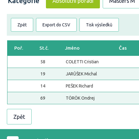
Kategorie
Absolutní pořadí
Masters M
Zpět
Export do CSV
Tisk výsledků
Poř.
St.č.
Jméno
Čas
58
COLETTI Cristian
19
JARŮŠEK Michal
14
PEŠEK Richard
69
TÖRÖK Ondrej
Zpět