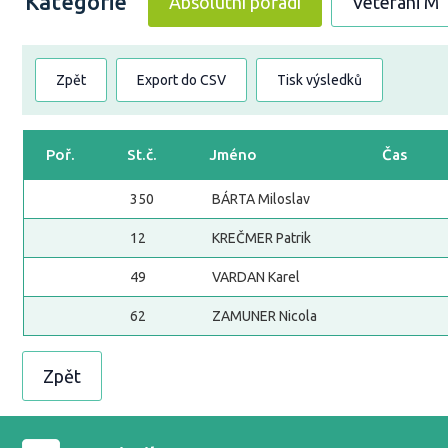
Kategorie
Absolutní pořadí
Veteráni M
Zpět
Export do CSV
Tisk výsledků
Poř.
St.č.
Jméno
Čas
350
BÁRTA Miloslav
12
KREČMER Patrik
49
VARDAN Karel
62
ZAMUNER Nicola
Zpět