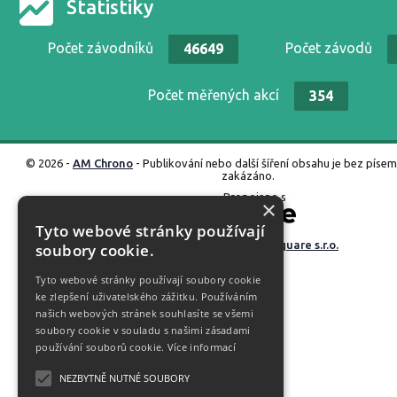
Statistiky
Počet závodníků
Počet závodů
46649
Počet měřených akcí
354
© 2026 -
AM Chrono
- Publikování nebo další šíření obsahu je bez píse
zakázáno.
Propojeno s
×
Tyto webové stránky používají
Vyrobené ve studiu
M square s.r.o.
soubory cookie.
Tyto webové stránky používají soubory cookie
ke zlepšení uživatelského zážitku. Používáním
našich webových stránek souhlasíte se všemi
soubory cookie v souladu s našimi zásadami
používání souborů cookie.
Více informací
NEZBYTNĚ NUTNÉ SOUBORY