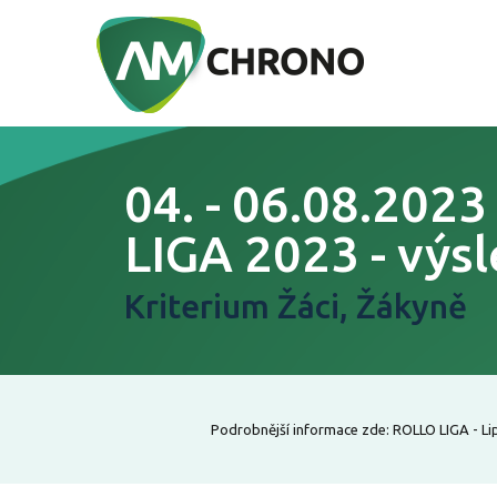
04. - 06.08.202
LIGA 2023 - výs
Kriterium Žáci, Žákyně
Podrobnější informace zde: ROLLO LIGA - Lip