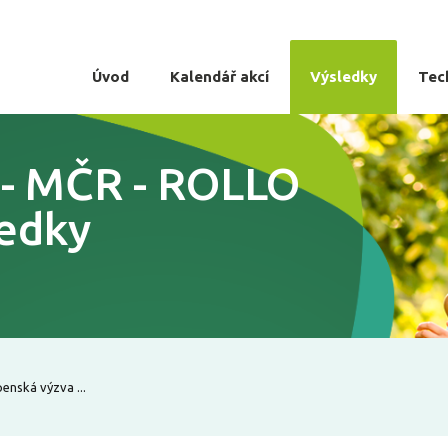
Úvod
Kalendář akcí
Výsledky
Tec
3 - MČR - ROLLO
ledky
enská výzva ...