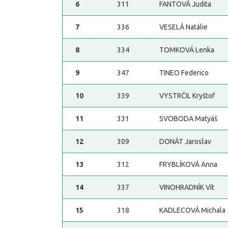
6
311
FANTOVÁ Judita
7
336
VESELÁ Natálie
8
334
TOMKOVÁ Lenka
9
347
TINEO Federico
10
339
VYSTRČIL Kryštof
11
331
SVOBODA Matyáš
12
309
DONÁT Jaroslav
13
312
FRYBLÍKOVÁ Anna
14
337
VINOHRADNÍK Vít
15
318
KADLECOVÁ Michala