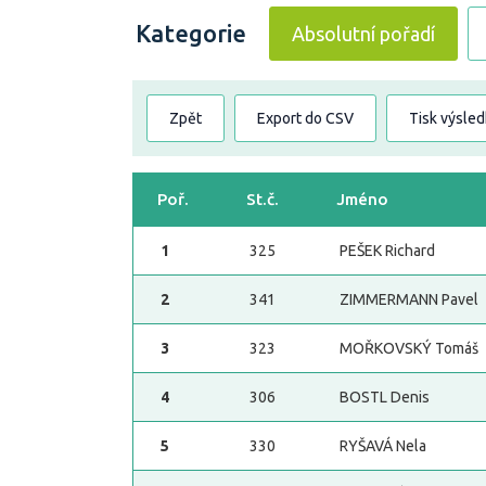
Kategorie
Absolutní pořadí
Zpět
Export do CSV
Tisk výsle
Poř.
St.č.
Jméno
1
325
PEŠEK Richard
2
341
ZIMMERMANN Pavel
3
323
MOŘKOVSKÝ Tomáš
4
306
BOSTL Denis
5
330
RYŠAVÁ Nela