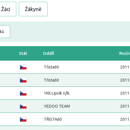
Žáci
Žákyně
dků
Stát
Oddíl
Ročn
Třista60
2011
Třista60
2011
1KK Lipník n/B.
2011
YEDOO TEAM
2011
TŘISTA60
2011