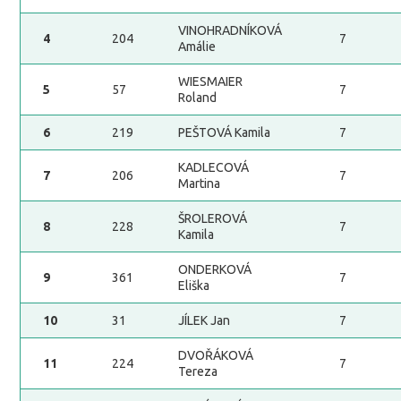
VINOHRADNÍKOVÁ
4
204
7
Amálie
WIESMAIER
5
57
7
Roland
6
219
PEŠTOVÁ Kamila
7
KADLECOVÁ
7
206
7
Martina
ŠROLEROVÁ
8
228
7
Kamila
ONDERKOVÁ
9
361
7
Eliška
10
31
JÍLEK Jan
7
DVOŘÁKOVÁ
11
224
7
Tereza