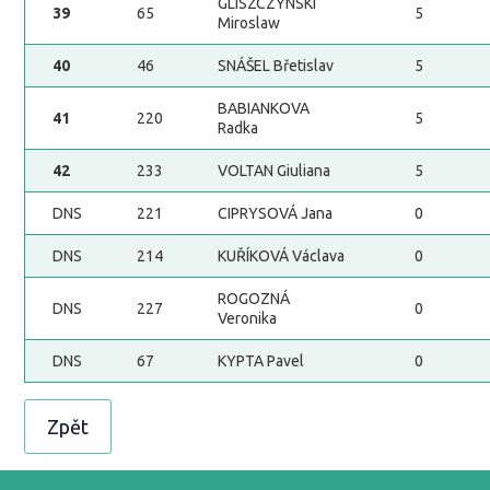
GLISZCZYNSKI
39
65
5
Miroslaw
40
46
SNÁŠEL Břetislav
5
BABIANKOVA
41
220
5
Radka
42
233
VOLTAN Giuliana
5
DNS
221
CIPRYSOVÁ Jana
0
DNS
214
KUŘÍKOVÁ Václava
0
ROGOZNÁ
DNS
227
0
Veronika
DNS
67
KYPTA Pavel
0
Zpět