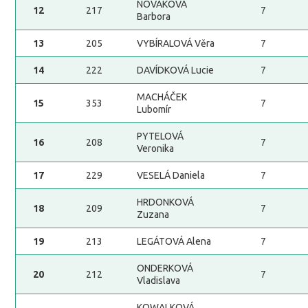
NOVÁKOVÁ
12
217
7
Barbora
13
205
VYBÍRALOVÁ Věra
7
14
222
DAVÍDKOVÁ Lucie
7
MACHÁČEK
15
353
7
Lubomír
PYTELOVÁ
16
208
7
Veronika
17
229
VESELÁ Daniela
7
HRDONKOVÁ
18
209
7
Zuzana
19
213
LEGÁTOVÁ Alena
7
ONDERKOVÁ
20
212
7
Vladislava
KOWALKOVÁ