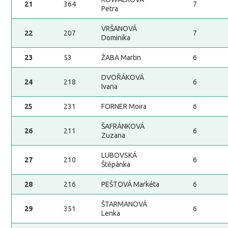
21
364
7
Petra
VRŠANOVÁ
22
207
7
Dominika
23
53
ŽABA Martin
6
DVOŘÁKOVÁ
24
218
6
Ivana
25
231
FORNER Moira
6
ŠAFRÁNKOVÁ
26
211
6
Zuzana
LUBOVSKÁ
27
210
6
Štěpánka
28
216
PEŠTOVÁ Markéta
6
ŠTARMANOVÁ
29
351
6
Lenka