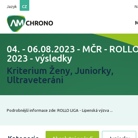
Jazyk
CZ
N
04. - 06.08.2023 - MČR - ROLL
2023 - výsledky
Kriterium Ženy, Juniorky,
Ultraveteráni
Podrobnější informace zde: ROLLO LIGA - Lipenská výzva ...