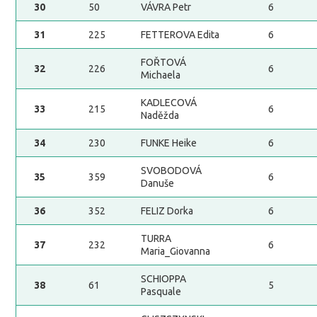
30
50
VÁVRA Petr
6
31
225
FETTEROVA Edita
6
FOŘTOVÁ
32
226
6
Michaela
KADLECOVÁ
33
215
6
Naděžda
34
230
FUNKE Heike
6
SVOBODOVÁ
35
359
6
Danuše
36
352
FELIZ Dorka
6
TURRA
37
232
6
Maria_Giovanna
SCHIOPPA
38
61
5
Pasquale