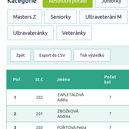
Kategorie
Absolutní pořadí
Juniorky
Masters Z
Seniorky
Ultraveteráni M
Ultravateránky
Veteránky
Zpět
Export do CSV
Tisk výsledků
Počet
Poř.
St.č.
Jméno
kol
ZAPLETALOVÁ
1
202
7
Adéla
ZBOŽKOVÁ
2
201
7
Andrea
3
203
FOŘTOVÁ Petra
7