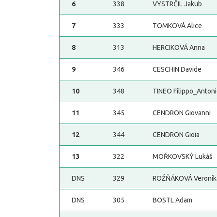
6
338
VYSTRČIL Jakub
7
333
TOMKOVÁ Alice
8
313
HERCIKOVÁ Anna
9
346
CESCHIN Davide
10
348
TINEO Filippo_Anton
11
345
CENDRON Giovanni
12
344
CENDRON Gioia
13
322
MOŘKOVSKÝ Lukáš
DNS
329
ROŽŇÁKOVÁ Veronik
DNS
305
BOSTL Adam