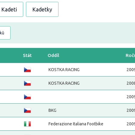
Kadeti
Kadetky
dků
Stát
Oddíl
Roč
KOSTKA RACING
200
KOSTKA RACING
200
200
BKG
200
Federazione Italiana Footbike
200