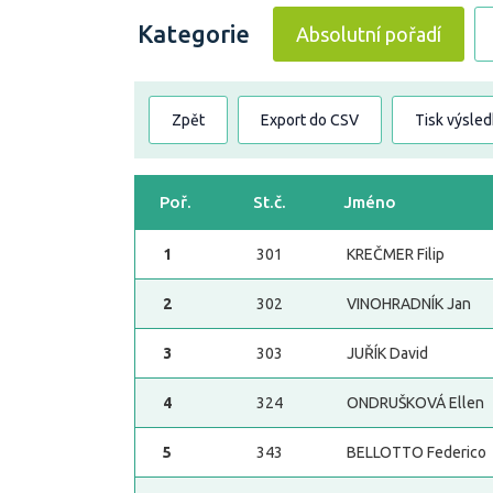
Kategorie
Absolutní pořadí
Zpět
Export do CSV
Tisk výsle
Poř.
St.č.
Jméno
1
301
KREČMER Filip
2
302
VINOHRADNÍK Jan
3
303
JUŘÍK David
4
324
ONDRUŠKOVÁ Ellen
5
343
BELLOTTO Federico