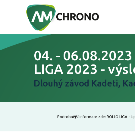
04. - 06.08.202
LIGA 2023 - výs
Dlouhý závod Kadeti, Ka
Podrobnější informace zde: ROLLO LIGA - Lip