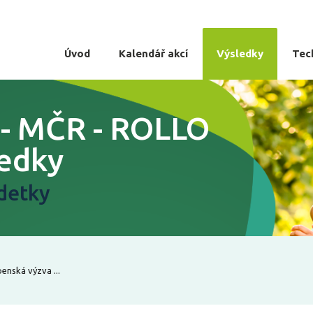
Úvod
Kalendář akcí
Výsledky
Tec
3 - MČR - ROLLO
ledky
detky
enská výzva ...