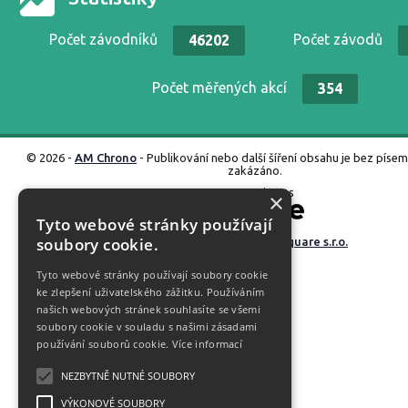
Počet závodníků
Počet závodů
46202
Počet měřených akcí
354
© 2026 -
AM Chrono
- Publikování nebo další šíření obsahu je bez píse
zakázáno.
Propojeno s
×
Tyto webové stránky používají
soubory cookie.
Vyrobené ve studiu
M square s.r.o.
Tyto webové stránky používají soubory cookie
ke zlepšení uživatelského zážitku. Používáním
našich webových stránek souhlasíte se všemi
soubory cookie v souladu s našimi zásadami
používání souborů cookie.
Více informací
NEZBYTNĚ NUTNÉ SOUBORY
VÝKONOVÉ SOUBORY