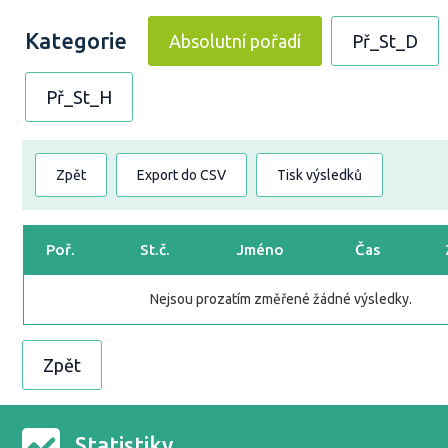
Kategorie
Absolutní pořadí
Př_St_D
Př_St_H
Zpět
Export do CSV
Tisk výsledků
Poř.
St.č.
Jméno
Čas
Nejsou prozatím změřené žádné výsledky.
Zpět
Statistiky