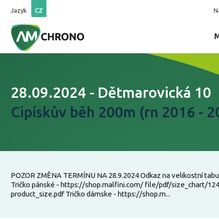
Jazyk
CZ
N
28.09.2024 - Dětmarovická 10
Cipískův běh 200m (rn 2016 - 2
POZOR ZMĚNA TERMÍNU NA 28.9.2024 Odkaz na velikostní tabulk
Tričko pánské - https://shop.malfini.com/ file/pdf/size_chart/124
product_size.pdf Tričko dámske - https://shop.m...