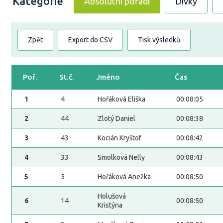
Kategorie
Absolutní pořadí
Dívky
Zpět
Export do CSV
Tisk výsledků
Poř.
St.č.
Jméno
Čas
1
4
Hořáková Eliška
00:08:05
2
44
Zlotý Daniel
00:08:38
3
43
Kocián Kryštof
00:08:42
4
33
Smolková Nelly
00:08:43
5
5
Hořáková Anežka
00:08:50
Holušová
6
14
00:08:50
Kristýna