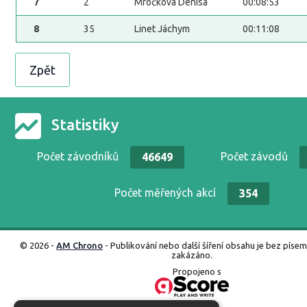
7
2
Mročková Denisa
00:08:53
8
35
Linet Jáchym
00:11:08
Zpět
Statistiky
Počet závodníků
Počet závodů
46649
Počet měřených akcí
354
© 2026 -
AM Chrono
- Publikování nebo další šíření obsahu je bez píse
zakázáno.
Propojeno s