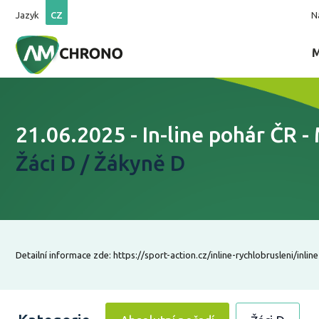
Jazyk
CZ
N
21.06.2025 - In-line pohár ČR -
Žáci D / Žákyně D
Detailní informace zde: https://sport-action.cz/inline-rychlobrusleni/inline