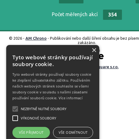
Počet měřených akcí
354
© 2026 -
AM Chrono
- Publikování nebo další šíření obsahu je bez píse
zakázáno.
×
Propojeno s
Tyto webové stránky používají
soubory cookie.
Vyrobené ve studiu
M square s.r.o.
Tyto webové stránky používají soubory cookie
ke zlepšení uživatelského zážitku. Používáním
našich webových stránek souhlasíte se všemi
soubory cookie v souladu s našimi zásadami
používání souborů cookie.
Více informací
NEZBYTNĚ NUTNÉ SOUBORY
VÝKONOVÉ SOUBORY
VŠE PŘIJMOUT
VŠE ODMÍTNOUT