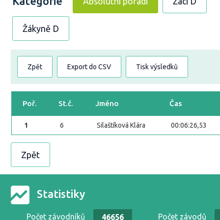
Kategorie
Absolutní pořadí
Žáci D
Žákyně D
Zpět
Export do CSV
Tisk výsledků
Poř.
St.č.
Jméno
Čas
1
6
Silaštíková Klára
00:06:26,53
Zpět
Statistiky
Počet závodníků
Počet závodů
46656