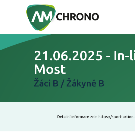
21.06.2025 - In-
Most
Žáci B / Žákyně B
Detailní informace zde: https://sport-action.c