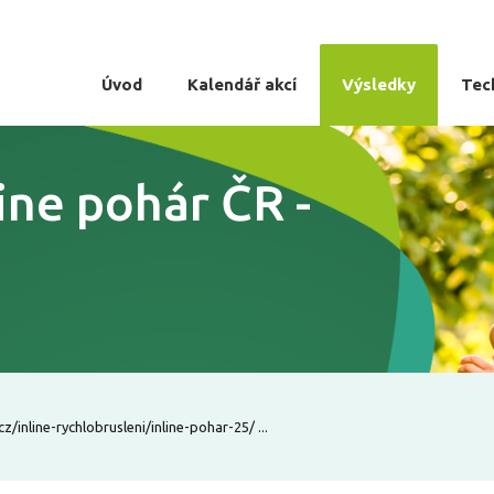
Úvod
Kalendář akcí
Výsledky
Tec
line pohár ČR -
z/inline-rychlobrusleni/inline-pohar-25/ ...