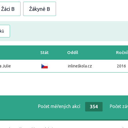
Žáci B
Žákyně B
dků
Stát
Oddíl
Roční
 Julie
inlineškola.cz
2016
Počet měřených akcí
Počet z
354