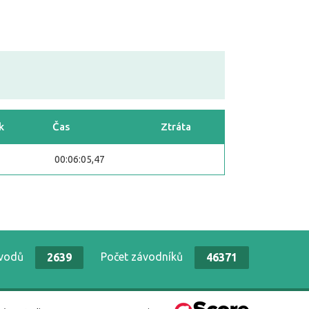
k
Čas
Ztráta
00:06:05,47
ávodů
Počet závodníků
2639
46371