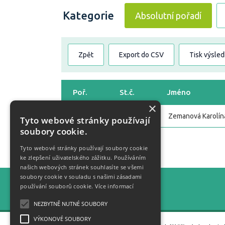
Kategorie
Absolutní pořadí
Zpět
Export do CSV
Tisk výsle
Poř.
St.č.
Jméno
×
1
1
Zemanová Karolína
Tyto webové stránky používají
soubory cookie.
Zpět
Tyto webové stránky používají soubory cookie
ke zlepšení uživatelského zážitku. Používáním
našich webových stránek souhlasíte se všemi
soubory cookie v souladu s našimi zásadami
Statistiky
používání souborů cookie.
Více informací
NEZBYTNĚ NUTNÉ SOUBORY
VÝKONOVÉ SOUBORY