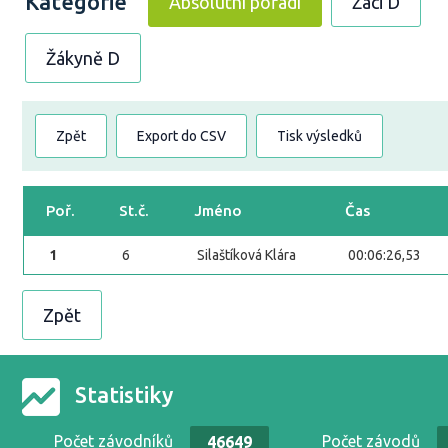
Kategorie
Absolutní pořadí
Žáci D
Žákyně D
Zpět
Export do CSV
Tisk výsledků
Poř.
St.č.
Jméno
Čas
1
6
Silaštíková Klára
00:06:26,53
Zpět
Statistiky
Počet závodníků
Počet závodů
46649