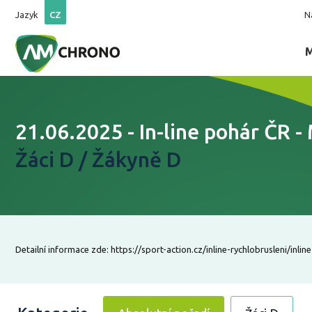
Jazyk
CZ
N
21.06.2025 - In-line pohár ČR -
Žáci D / Žákyně D
Detailní informace zde: https://sport-action.cz/inline-rychlobrusleni/inline