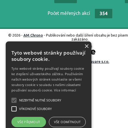
Počet měřených akcí
354
© 2026 -
AM Chrono
- Publikování nebo další šíření obsahu je bez píse
zakázáno.
×
Propojeno s
Tyto webové stránky používají
soubory cookie.
Vyrobené ve studiu
M square s.r.o.
Tyto webové stránky používají soubory cookie
ke zlepšení uživatelského zážitku. Používáním
našich webových stránek souhlasíte se všemi
soubory cookie v souladu s našimi zásadami
používání souborů cookie.
Více informací
NEZBYTNĚ NUTNÉ SOUBORY
VÝKONOVÉ SOUBORY
VŠE PŘIJMOUT
VŠE ODMÍTNOUT