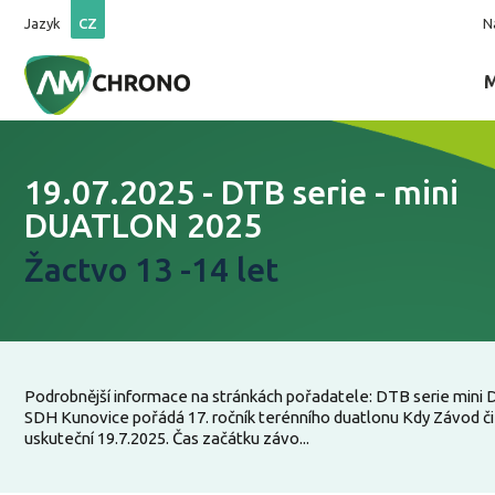
Jazyk
CZ
N
19.07.2025 - DTB serie - mini
DUATLON 2025
Žactvo 13 -14 let
Podrobnější informace na stránkách pořadatele: DTB serie mini 
SDH Kunovice pořádá 17. ročník terénního duatlonu Kdy Závod č
uskuteční 19.7.2025. Čas začátku závo...