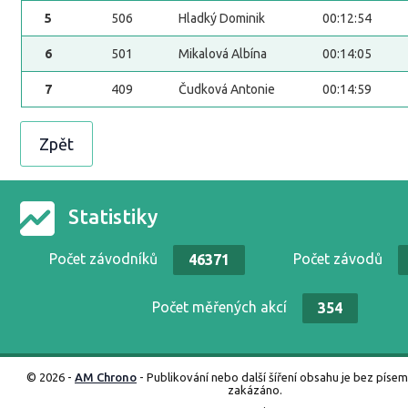
5
506
Hladký Dominik
00:12:54
6
501
Mikalová Albína
00:14:05
7
409
Čudková Antonie
00:14:59
Zpět
Statistiky
Počet závodníků
Počet závodů
46371
Počet měřených akcí
354
© 2026 -
AM Chrono
- Publikování nebo další šíření obsahu je bez píse
zakázáno.