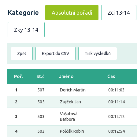
Kategorie
Absolutní pořadí
Zci 13-14
Zky 13-14
Zpět
Export do CSV
Tisk výsledků
Poř.
St.č.
Jméno
Čas
1
507
Derich Martin
00:11:03
2
505
Zajíček Jan
00:11:14
Vašutová
3
503
00:12:12
Barbora
4
502
Polčák Robin
00:12:54