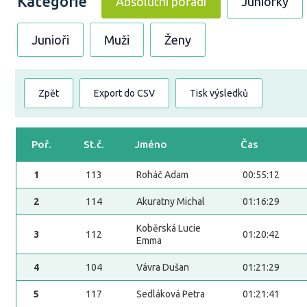
Kategorie
Absolutní pořadí
Juniorky
Junioři
Muži
Ženy
Zpět
Export do CSV
Tisk výsledků
Poř.
St.č.
Jméno
Čas
1
113
Roháč Adam
00:55:12
2
114
Akuratny Michal
01:16:29
Koběrská Lucie
3
112
01:20:42
Emma
4
104
Vávra Dušan
01:21:29
5
117
Sedláková Petra
01:21:41