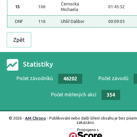
Černocká
15
106
01:45:52
Michaela
DNF
116
Uhlíř Dalibor
00:09:05
Zpět
Statistiky
Počet závodníků
Počet závodů
46202
Počet měřených akcí
354
© 2026 -
AM Chrono
- Publikování nebo další šíření obsahu je bez píse
zakázáno.
Propojeno s