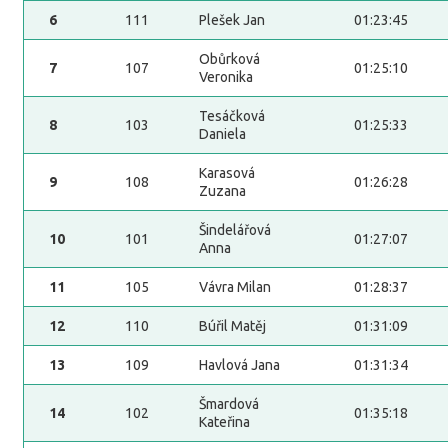
6
111
Plešek Jan
01:23:45
Obůrková
7
107
01:25:10
Veronika
Tesáčková
8
103
01:25:33
Daniela
Karasová
9
108
01:26:28
Zuzana
Šindelářová
10
101
01:27:07
Anna
11
105
Vávra Milan
01:28:37
12
110
Búřil Matěj
01:31:09
13
109
Havlová Jana
01:31:34
Šmardová
14
102
01:35:18
Kateřina