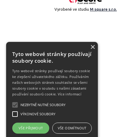
Vyrobené ve studiu
M square s.r.o.
×
Tyto webové stránky používají
soubory cookie.
Tyto webové stránky používají soubory cookie
ke zlepšení uživatelského zážitku. Používáním
našich webových stránek souhlasíte se všemi
soubory cookie v souladu s našimi zásadami
používání souborů cookie.
Více informací
NEZBYTNĚ NUTNÉ SOUBORY
VÝKONOVÉ SOUBORY
VŠE PŘIJMOUT
VŠE ODMÍTNOUT