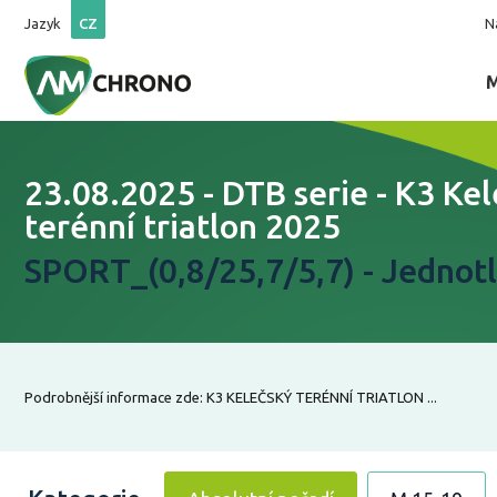
Jazyk
CZ
N
23.08.2025 - DTB serie - K3 Ke
terénní triatlon 2025
SPORT_(0,8/25,7/5,7) - Jednotl
Podrobnější informace zde: K3 KELEČSKÝ TERÉNNÍ TRIATLON ...