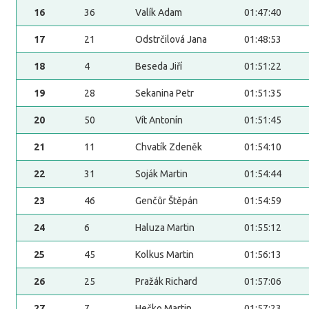
16
36
Valík Adam
01:47:40
17
21
Odstrčilová Jana
01:48:53
18
4
Beseda Jiří
01:51:22
19
28
Sekanina Petr
01:51:35
20
50
Vít Antonín
01:51:45
21
11
Chvatík Zdeněk
01:54:10
22
31
Soják Martin
01:54:44
23
46
Genčůr Štěpán
01:54:59
24
6
Haluza Martin
01:55:12
25
45
Kolkus Martin
01:56:13
26
25
Pražák Richard
01:57:06
27
7
Hečko Martin
01:57:23