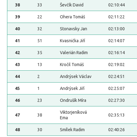
38
33
Ševčík David
02:10:44
39
22
Ohera Tomáš
02:11:22
40
32
Stonavsky Jan
02:13:00
41
51
Kvasnička Jiří
02:14:07
42
35
Valerián Radim
02:16:14
43
13
Kročil Tomáš
02:19:02
44
2
Andrýsek Václav
02:24:51
45
1
Andrýsek Jiří
02:25:07
46
23
Ondrušík Míra
02:27:30
Viktorjeníková
47
38
02:35:13
Ema
48
30
Smílek Radim
02:40:26