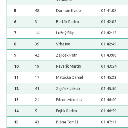
5
48
Durmon Kvido
01:41:08
6
3
Barták Radim
01:42:02
7
14
Lužný Filip
01:42:12
8
39
Vrba Ivo
01:42:49
9
42
Zajíček Petr
01:43:06
10
19
Navařík Martin
01:43:54
11
17
Matúška Daniel
01:45:23
12
41
Zajíček Jakub
01:45:50
13
24
Pitrun Miroslav
01:46:40
14
5
Fojtík Radim
01:46:59
15
43
Bláha Tomáš
01:47:17