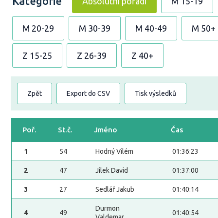
Kategorie
Absolutní pořadí
M 15-19
M 20-29
M 30-39
M 40-49
M 50+
Z 15-25
Z 26-39
Z 40+
Zpět
Export do CSV
Tisk výsledků
Poř.
St.č.
Jméno
Čas
1
54
Hodný Vilém
01:36:23
2
47
Jílek David
01:37:00
3
27
Sedlář Jakub
01:40:14
Durmon
4
49
01:40:54
Valdemar