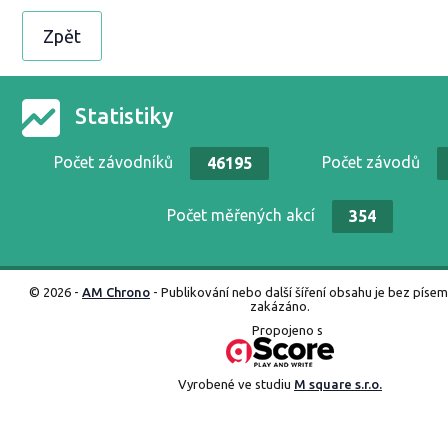
Zpět
Statistiky
Počet závodníků
Počet závodů
46195
Počet měřených akcí
354
© 2026 -
AM Chrono
- Publikování nebo další šíření obsahu je bez píse
zakázáno.
Propojeno s
Vyrobené ve studiu
M square s.r.o.