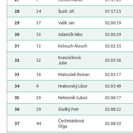
28
34
Šustr Jiří
01:57:25
29
37
Valík Jan
02:00:19
30
53
Adamčík Niko
02:00:29
31
12
Kolouch Alouch
02:02:55
Kvasničková
32
52
02:03:56
Julie
33
16
Matoušek Roman
02:05:17
34
9
Hrabovský Libor
02:05:49
35
20
Nebesník Ľuboš
02:06:17
36
29
Sladký Petr
02:08:22
Čechmánková
37
44
02:08:53
Olga