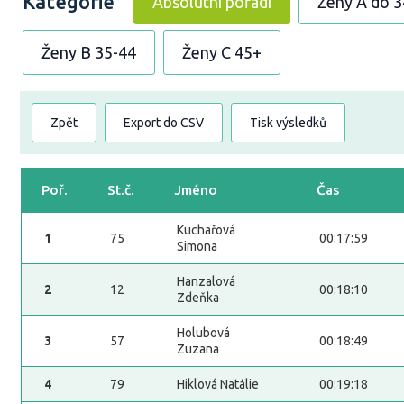
Kategorie
Absolutní pořadí
Ženy A do 3
Ženy B 35-44
Ženy C 45+
Zpět
Export do CSV
Tisk výsledků
Poř.
St.č.
Jméno
Čas
Kuchařová
1
75
00:17:59
Simona
Hanzalová
2
12
00:18:10
Zdeňka
Holubová
3
57
00:18:49
Zuzana
4
79
Hiklová Natálie
00:19:18