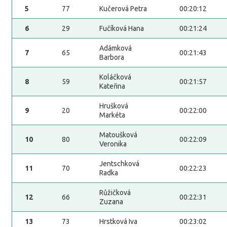
5
77
Kučerová Petra
00:20:12
6
29
Fučíková Hana
00:21:24
Adámková
7
65
00:21:43
Barbora
Koláčková
8
59
00:21:57
Kateřina
Hrušková
9
20
00:22:00
Markéta
Matoušková
10
80
00:22:09
Veronika
Jentschková
11
70
00:22:23
Radka
Růžičková
12
66
00:22:31
Zuzana
13
73
Hrstková Iva
00:23:02