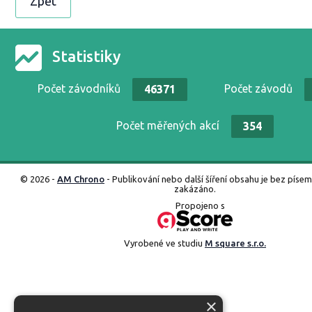
Zpět
Statistiky
Počet závodníků
Počet závodů
46371
Počet měřených akcí
354
© 2026 -
AM Chrono
- Publikování nebo další šíření obsahu je bez píse
zakázáno.
Propojeno s
Vyrobené ve studiu
M square s.r.o.
×