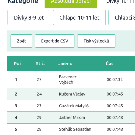
Kategorie
Absolutní pořadí
Dívky 10-11
Dívky 8-9 let
Chlapci 10-11 let
Chlapci 
Zpět
Export do CSV
Tisk výsledků
Poř.
St.č.
Jméno
Čas
Bravenec
1
27
00:07:32
Vojtěch
2
24
Kučera Václav
00:07:45
3
23
Gazárek Matyáš
00:07:45
4
29
Jaitner Maxim
00:07:48
5
28
Stehlík Sebastian
00:07:48