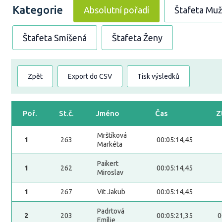
Kategorie
Absolutní pořadí
Štafeta Muž
Štafeta Smíšená
Štafeta Ženy
Zpět
Export do CSV
Tisk výsledků
Poř.
St.č.
Jméno
Čas
Z
Mrštíková
1
263
00:05:14,45
Markéta
Paikert
1
262
00:05:14,45
Miroslav
1
267
Vit Jakub
00:05:14,45
Padrtová
2
203
00:05:21,35
0
Emílie