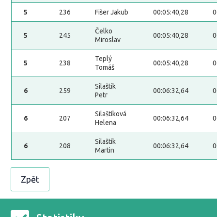
5
236
Fišer Jakub
00:05:40,28
0
Čelko
5
245
00:05:40,28
0
Miroslav
Teplý
5
238
00:05:40,28
0
Tomáš
Silaštík
6
259
00:06:32,64
0
Petr
Silaštíková
6
207
00:06:32,64
0
Helena
Silaštík
6
208
00:06:32,64
0
Martin
Zpět