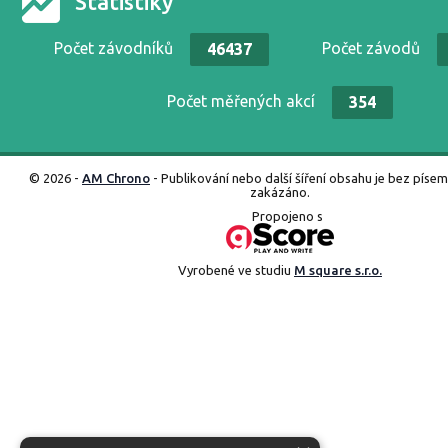
Statistiky
Počet závodníků
Počet závodů
46437
Počet měřených akcí
354
© 2026 -
AM Chrono
- Publikování nebo další šíření obsahu je bez píse
zakázáno.
Propojeno s
Vyrobené ve studiu
M square s.r.o.