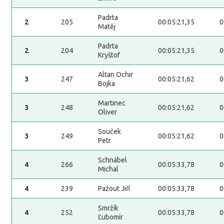
Padrta
2
205
00:05:21,35
0
Matěj
Padrta
2
204
00:05:21,35
0
Kryštof
Altan Ochir
3
247
00:05:21,62
0
Bojka
Martinec
3
248
00:05:21,62
0
Oliver
Souček
3
249
00:05:21,62
0
Petr
Schnábel
4
266
00:05:33,78
0
Michal
4
239
Pažout Jiří
00:05:33,78
0
Smržík
4
252
00:05:33,78
0
Ľubomír