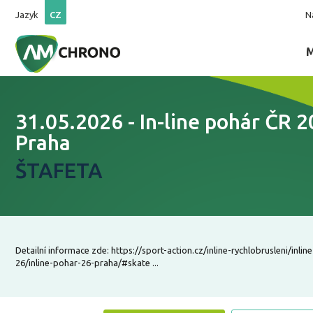
Jazyk
CZ
N
31.05.2026 - In-line pohár ČR 2
Praha
ŠTAFETA
Detailní informace zde: https://sport-action.cz/inline-rychlobrusleni/inlin
26/inline-pohar-26-praha/#skate ...