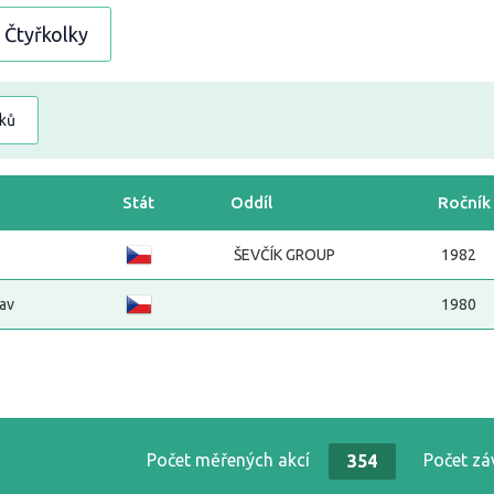
Čtyřkolky
dků
Stát
Oddíl
Ročník
ŠEVČÍK GROUP
1982
av
1980
Počet měřených akcí
Počet z
354