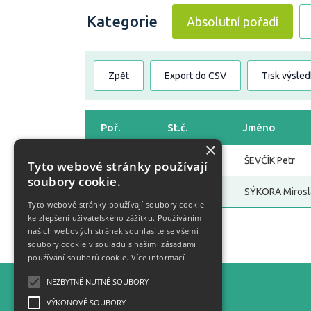
Kategorie
Absolutní pořadí
Zpět
Export do CSV
Tisk výsle
Poř.
St.č.
Jméno
×
1
34
ŠEVČÍK Petr
Tyto webové stránky používají
soubory cookie.
2
1001
SÝKORA Mirosl
Tyto webové stránky používají soubory cookie
ke zlepšení uživatelského zážitku. Používáním
našich webových stránek souhlasíte se všemi
Zpět
soubory cookie v souladu s našimi zásadami
používání souborů cookie.
Více informací
NEZBYTNĚ NUTNÉ SOUBORY
Statistiky
VÝKONOVÉ SOUBORY