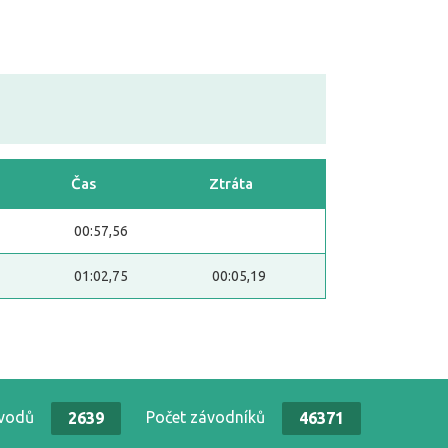
Čas
Ztráta
00:57,56
01:02,75
00:05,19
ávodů
Počet závodníků
2639
46371