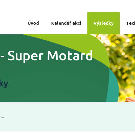
Úvod
Kalendář akcí
Výsledky
Tec
 - Super Motard
lky
...