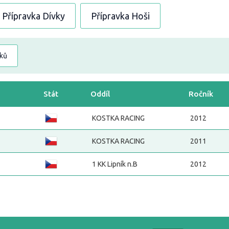
Přípravka Dívky
Přípravka Hoši
dků
Stát
Oddíl
Ročník
KOSTKA RACING
2012
KOSTKA RACING
2011
1 KK Lipník n.B
2012