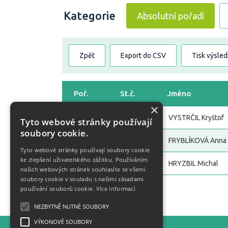
Kategorie
Absolutní pořadí
Zpět
Export do CSV
Tisk výsle
Poř.
St.č.
Jméno
×
1
74
VYSTRČIL Kryštof
Tyto webové stránky používají
soubory cookie.
2
75
FRYBLÍKOVÁ Anna
Tyto webové stránky používají soubory cookie
ke zlepšení uživatelského zážitku. Používáním
3
72
HRYZBIL Michal
našich webových stránek souhlasíte se všemi
soubory cookie v souladu s našimi zásadami
používání souborů cookie.
Více informací
Zpět
NEZBYTNĚ NUTNÉ SOUBORY
VÝKONOVÉ SOUBORY