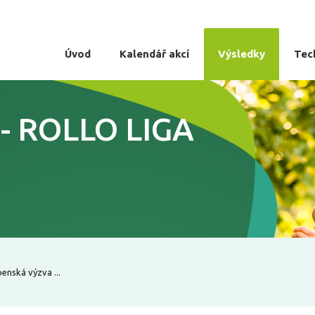
Úvod
Kalendář akcí
Výsledky
Tec
0 - ROLLO LIGA
enská výzva ...