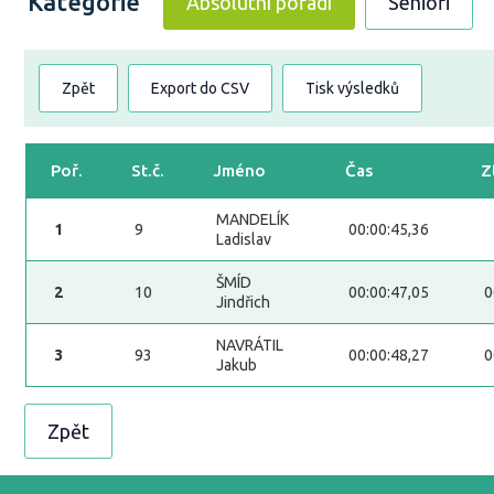
Kategorie
Absolutní pořadí
Senioři
Zpět
Export do CSV
Tisk výsledků
Poř.
St.č.
Jméno
Čas
Z
MANDELÍK
1
9
00:00:45,36
Ladislav
ŠMÍD
2
10
00:00:47,05
0
Jindřich
NAVRÁTIL
3
93
00:00:48,27
0
Jakub
Zpět