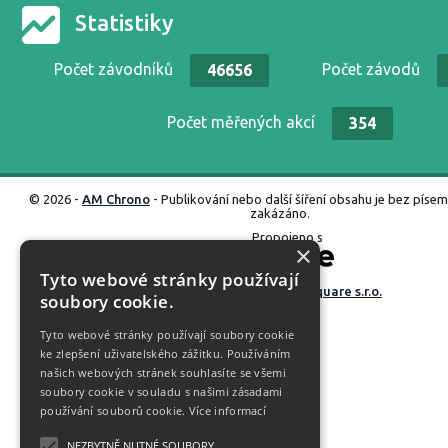
Statistiky
Počet závodníků
Počet závodů
46656
Počet měřených akcí
354
© 2026 -
AM Chrono
- Publikování nebo další šíření obsahu je bez píse
zakázáno.
Propojeno s
×
Tyto webové stránky používají
Vyrobené ve studiu
M square s.r.o.
soubory cookie.
Tyto webové stránky používají soubory cookie
ke zlepšení uživatelského zážitku. Používáním
našich webových stránek souhlasíte se všemi
soubory cookie v souladu s našimi zásadami
používání souborů cookie.
Více informací
NEZBYTNĚ NUTNÉ SOUBORY