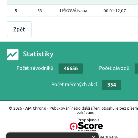
5
53
LIŠKOVÁ Ivana
00:01:12,07
Zpět
Statistiky
Počet závodníků
Počet závodů
46656
Počet měřených akcí
354
© 2026 -
AM Chrono
- Publikování nebo další šíření obsahu je bez píse
zakázáno.
Propojeno s
×
Vyrobené ve studiu
M square s.r.o.