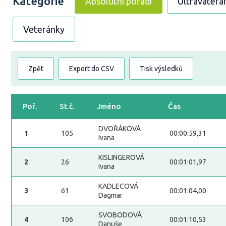
Kategorie
Absolutní pořadí
Ultravaterá
Veteránky
Zpět
Export do CSV
Tisk výsledků
Poř.
St.č.
Jméno
Čas
DVOŘÁKOVÁ
1
105
00:00:59,31
Ivana
KISLINGEROVÁ
2
26
00:01:01,97
Ivana
KADLECOVÁ
3
61
00:01:04,00
Dagmar
SVOBODOVÁ
4
106
00:01:10,53
Danuše