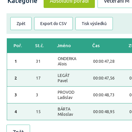
Kategorie
Absolutní pořadí
Veteráni M
Zpět
Export do CSV
Tisk výsledků
Poř.
St.č.
Jméno
Čas
Z
ONDERKA
1
31
00:00:47,28
Alois
LEGÁT
2
17
00:00:47,56
0
Pavel
PROVOD
3
3
00:00:48,73
0
Ladislav
BÁRTA
4
15
00:00:48,95
0
Miloslav