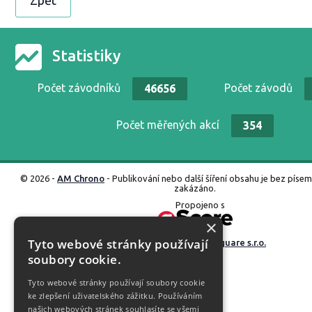
Zpět
Statistiky
Počet závodníků
Počet závodů
46656
Počet měřených akcí
354
© 2026 -
AM Chrono
- Publikování nebo další šíření obsahu je bez píse
zakázáno.
Propojeno s
×
Tyto webové stránky používají
Vyrobené ve studiu
M square s.r.o.
soubory cookie.
Tyto webové stránky používají soubory cookie
ke zlepšení uživatelského zážitku. Používáním
našich webových stránek souhlasíte se všemi